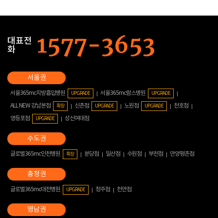
대표전
화
서울365mc지방흡입병원
서울365mc람스병원
UPGRADE
UPGRADE
ALL NEW 강남본점
신촌점
노원점
천호점
확장
UPGRADE
UPGRADE
영등포점
성신여대점
UPGRADE
글로벌365mc인천병원
분당점
일산점
수원점
부천점
안양평촌점
확장
글로벌365mc대전병원
청주점
천안점
UPGRADE