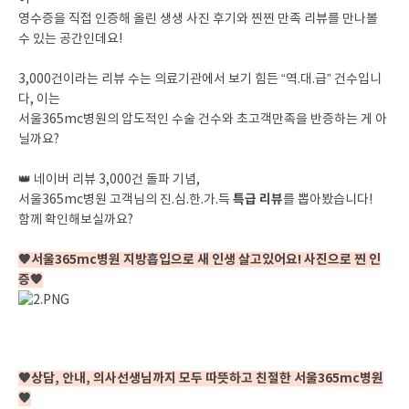
영수증을 직접 인증해 올린 생생 사진 후기와 찐찐 만족 리뷰를 만나볼
수 있는 공간인데요!
3,000건이라는 리뷰 수는 의료기관에서 보기 힘든 “역.대.급” 건수입니
다, 이는
서울365mc병원의 압도적인 수술 건수와 초고객만족을 반증하는 게 아
닐까요?
👑 네이버 리뷰 3,000건 돌파 기념,
특급 리뷰
서울365mc병원 고객님의 진.심.한.가.득
를 뽑아봤습니다!
함께 확인해보실까요?
🧡서울365mc병원 지방흡입으로 새 인생 살고있어요! 사진으로 찐 인
증🧡
🧡상담, 안내, 의사선생님까지 모두 따뜻하고 친절한 서울365mc병원
🧡