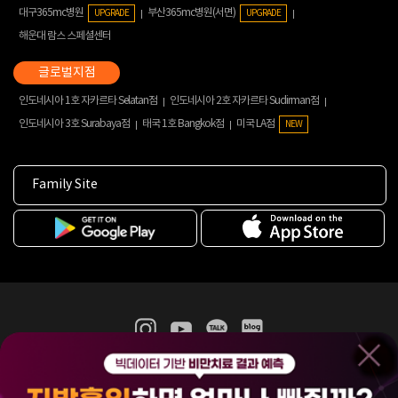
대구365mc병원
부산365mc병원(서면)
UPGRADE
UPGRADE
해운대 람스 스페셜센터
인도네시아 1호 자카르타 Selatan점
인도네시아 2호 자카르타 Sudirman점
인도네시아 3호 Surabaya점
태국 1호 Bangkok점
미국 LA점
NEW
Family Site
365mc 병·의원 이용약관
홈페이지 이용약관
개인정보처리방침
비급여진료수가
증명서발급
인재채용