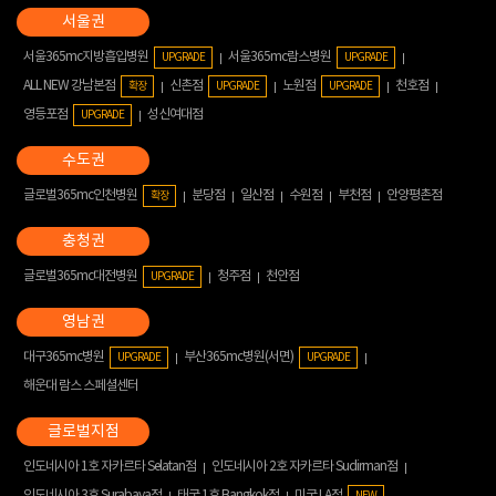
서울365mc지방흡입병원
서울365mc람스병원
UPGRADE
UPGRADE
ALL NEW 강남본점
신촌점
노원점
천호점
확장
UPGRADE
UPGRADE
영등포점
성신여대점
UPGRADE
글로벌365mc인천병원
분당점
일산점
수원점
부천점
안양평촌점
확장
글로벌365mc대전병원
청주점
천안점
UPGRADE
대구365mc병원
부산365mc병원(서면)
UPGRADE
UPGRADE
해운대 람스 스페셜센터
인도네시아 1호 자카르타 Selatan점
인도네시아 2호 자카르타 Sudirman점
인도네시아 3호 Surabaya점
태국 1호 Bangkok점
미국 LA점
NEW