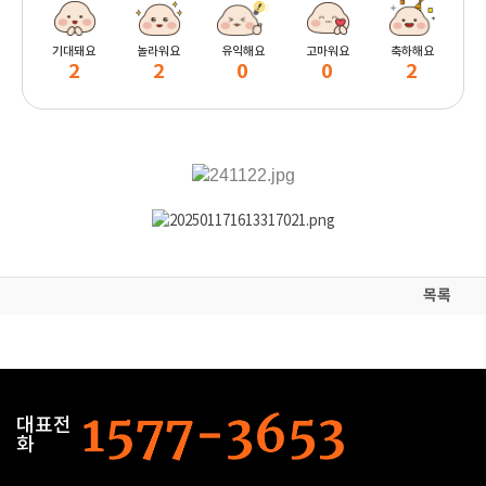
기대돼요
놀라워요
유익해요
고마워요
축하해요
2
2
0
0
2
목록
대표전
화