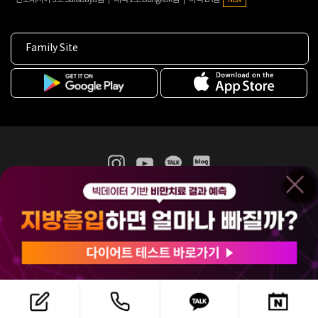
Family Site
365mc 병·의원 이용약관
홈페이지 이용약관
개인정보처리방침
비급여진료수가
증명서발급
인재채용
(주)365mcㅣ서울특별시 서초구 서초대로52길 7, 3~4층(서초동, 제일빌딩)
120-87-04354ㅣ김남철
COPYRIGHT(C) 2025 365mc. ALL RIGHTS RESERVED.