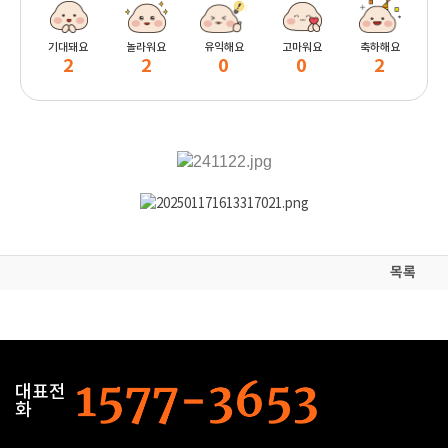
기대돼요
놀라워요
유익해요
고마워요
축하해요
2
2
0
0
2
목록
대표전
화