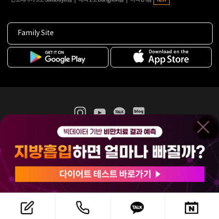
Family Site
365mc 병·의원 이용약관
홈페이지 이용약관
개인정보처리방침
비급여진료수가
증명서발급
인재채용
(주)365mcㅣ서울특별시 서초구 서초대로52길 7, 3~4층(서초동, 제일빌딩)
120-87-04354ㅣ김남철
COPYRIGHT(C) 2025 365mc. ALL RIGHTS RESERVED.