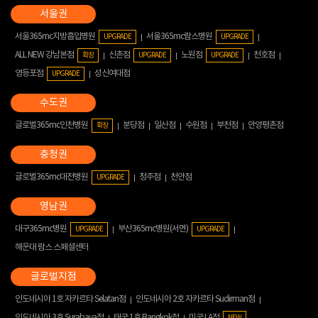
서울365mc지방흡입병원
서울365mc람스병원
UPGRADE
UPGRADE
ALL NEW 강남본점
신촌점
노원점
천호점
확장
UPGRADE
UPGRADE
영등포점
성신여대점
UPGRADE
글로벌365mc인천병원
분당점
일산점
수원점
부천점
안양평촌점
확장
글로벌365mc대전병원
청주점
천안점
UPGRADE
대구365mc병원
부산365mc병원(서면)
UPGRADE
UPGRADE
해운대 람스 스페셜센터
인도네시아 1호 자카르타 Selatan점
인도네시아 2호 자카르타 Sudirman점
인도네시아 3호 Surabaya점
태국 1호 Bangkok점
미국 LA점
NEW