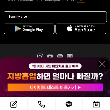
Family Site
365mc 병·의원 이용약관
홈페이지 이용약관
개인정보처리방침
비급여진료수가
증명서발급
인재채용
(주)365mcㅣ서울특별시 서초구 서초대로52길 7, 3~4층(서초동, 제일빌딩)
120-87-04354ㅣ김남철
COPYRIGHT(C) 2025 365mc. ALL RIGHTS RESERVED.