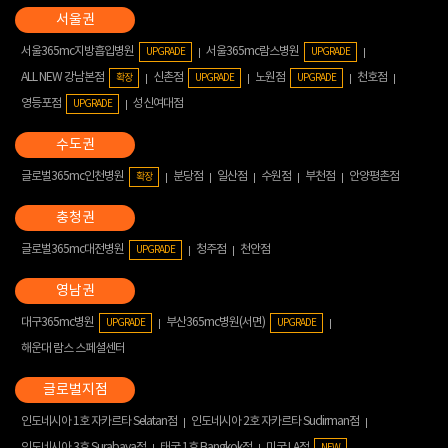
서울365mc지방흡입병원
서울365mc람스병원
UPGRADE
UPGRADE
ALL NEW 강남본점
신촌점
노원점
천호점
확장
UPGRADE
UPGRADE
영등포점
성신여대점
UPGRADE
글로벌365mc인천병원
분당점
일산점
수원점
부천점
안양평촌점
확장
글로벌365mc대전병원
청주점
천안점
UPGRADE
대구365mc병원
부산365mc병원(서면)
UPGRADE
UPGRADE
해운대 람스 스페셜센터
인도네시아 1호 자카르타 Selatan점
인도네시아 2호 자카르타 Sudirman점
인도네시아 3호 Surabaya점
태국 1호 Bangkok점
미국 LA점
NEW