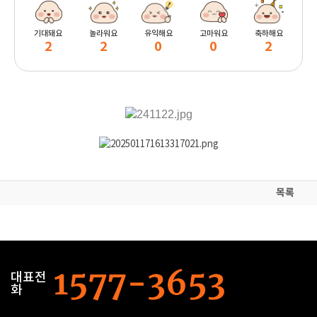
기대돼요
놀라워요
유익해요
고마워요
축하해요
2
2
0
0
2
목록
대표전
화