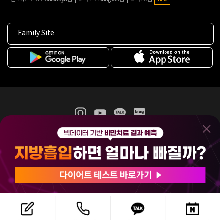
Family Site
365mc 병·의원 이용약관
홈페이지 이용약관
개인정보처리방침
비급여진료수가
증명서발급
인재채용
(주)365mcㅣ서울특별시 서초구 서초대로52길 7, 3~4층(서초동, 제일빌딩)
120-87-04354ㅣ김남철
COPYRIGHT(C) 2025 365mc. ALL RIGHTS RESERVED.