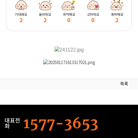
기대돼요
놀라워요
유익해요
고마워요
축하해요
2
2
0
0
2
목록
대표전
화