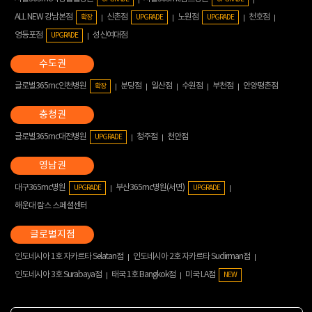
ALL NEW 강남본점
신촌점
노원점
천호점
확장
UPGRADE
UPGRADE
영등포점
성신여대점
UPGRADE
글로벌365mc인천병원
분당점
일산점
수원점
부천점
안양평촌점
확장
글로벌365mc대전병원
청주점
천안점
UPGRADE
대구365mc병원
부산365mc병원(서면)
UPGRADE
UPGRADE
해운대 람스 스페셜센터
인도네시아 1호 자카르타 Selatan점
인도네시아 2호 자카르타 Sudirman점
인도네시아 3호 Surabaya점
태국 1호 Bangkok점
미국 LA점
NEW