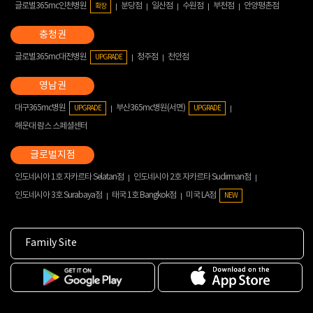
글로벌365mc인천병원
분당점
일산점
수원점
부천점
안양평촌점
확장
글로벌365mc대전병원
청주점
천안점
UPGRADE
대구365mc병원
부산365mc병원(서면)
UPGRADE
UPGRADE
해운대 람스 스페셜센터
인도네시아 1호 자카르타 Selatan점
인도네시아 2호 자카르타 Sudirman점
인도네시아 3호 Surabaya점
태국 1호 Bangkok점
미국 LA점
NEW
Family Site