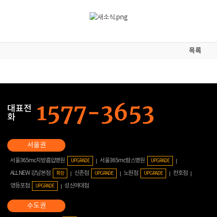
목록
대표전
화
서울365mc지방흡입병원
서울365mc람스병원
UPGRADE
UPGRADE
ALL NEW 강남본점
신촌점
노원점
천호점
확장
UPGRADE
UPGRADE
영등포점
성신여대점
UPGRADE