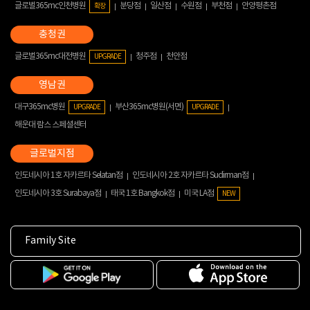
글로벌365mc인천병원
분당점
일산점
수원점
부천점
안양평촌점
확장
글로벌365mc대전병원
청주점
천안점
UPGRADE
대구365mc병원
부산365mc병원(서면)
UPGRADE
UPGRADE
해운대 람스 스페셜센터
인도네시아 1호 자카르타 Selatan점
인도네시아 2호 자카르타 Sudirman점
인도네시아 3호 Surabaya점
태국 1호 Bangkok점
미국 LA점
NEW
Family Site