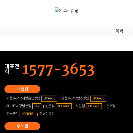
목록
대표전
화
서울365mc지방흡입병원
서울365mc람스병원
UPGRADE
UPGRADE
ALL NEW 강남본점
신촌점
노원점
천호점
확장
UPGRADE
UPGRADE
영등포점
성신여대점
UPGRADE