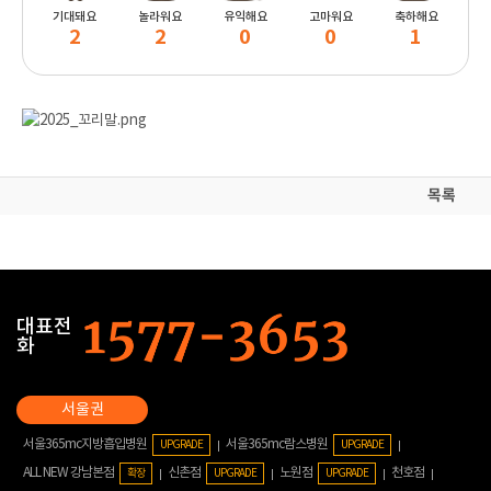
기대돼요
놀라워요
유익해요
고마워요
축하해요
2
2
0
0
1
목록
대표전
화
서울365mc지방흡입병원
서울365mc람스병원
UPGRADE
UPGRADE
ALL NEW 강남본점
신촌점
노원점
천호점
확장
UPGRADE
UPGRADE