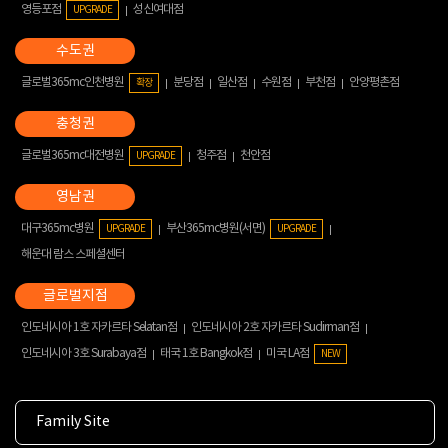
영등포점
성신여대점
UPGRADE
글로벌365mc인천병원
분당점
일산점
수원점
부천점
안양평촌점
확장
글로벌365mc대전병원
청주점
천안점
UPGRADE
대구365mc병원
부산365mc병원(서면)
UPGRADE
UPGRADE
해운대 람스 스페셜센터
인도네시아 1호 자카르타 Selatan점
인도네시아 2호 자카르타 Sudirman점
인도네시아 3호 Surabaya점
태국 1호 Bangkok점
미국 LA점
NEW
Family Site