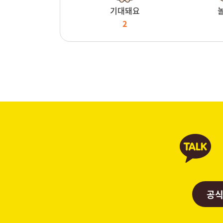
기대돼요
2
공식