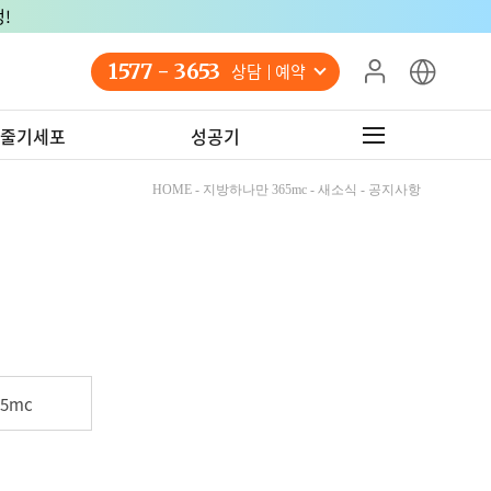
!
1577 - 3653
상담 예약
줄기세포
성공기
HOME - 지방하나만 365mc - 새소식 - 공지사항
5mc