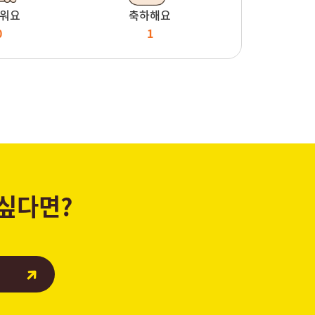
워요
축하해요
0
1
 싶다면?