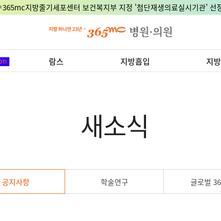
🎉365mc지방줄기세포센터 보건복지부 지정 '첨단재생의료실시기관' 선정
람스
지방흡입
지방
새소식
공지사항
학술연구
글로벌 36