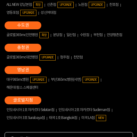
ALL NEW 강남본점
신촌점
노원점
천호점
확장
UPGRADE
UPGRADE
영등포점
성신여대점
UPGRADE
글로벌365mc인천병원
분당점
일산점
수원점
부천점
안양평촌점
확장
글로벌365mc대전병원
청주점
천안점
UPGRADE
대구365mc병원
부산365mc병원(서면)
UPGRADE
UPGRADE
해운대 람스 스페셜센터
인도네시아 1호 자카르타 Selatan점
인도네시아 2호 자카르타 Sudirman점
인도네시아 3호 Surabaya점
태국 1호 Bangkok점
미국 LA점
NEW