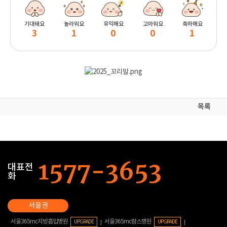
기대돼요
놀라워요
유익해요
고마워요
축하해요
3
1
0
0
1
목록
대표전
화
서울365mc지방흡입병원
서울365mc람스병원
UPGRADE
UPGRADE