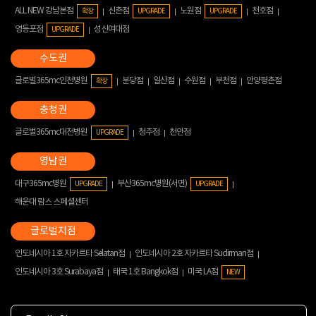
ALL NEW 강남본점
신촌점
노원점
천호점
확장
UPGRADE
UPGRADE
영등포점
성신여대점
UPGRADE
글로벌365mc인천병원
분당점
일산점
수원점
부천점
안양평촌점
확장
글로벌365mc대전병원
청주점
천안점
UPGRADE
대구365mc병원
부산365mc병원(서면)
UPGRADE
UPGRADE
해운대 람스 스페셜센터
인도네시아 1호 자카르타 Selatan점
인도네시아 2호 자카르타 Sudirman점
인도네시아 3호 Surabaya점
태국 1호 Bangkok점
미국 LA점
NEW