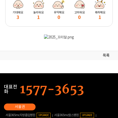
기대돼요
놀라워요
유익해요
고마워요
축하해요
3
1
0
0
1
목록
대표전
화
서울365mc지방흡입병원
서울365mc람스병원
UPGRADE
UPGRADE