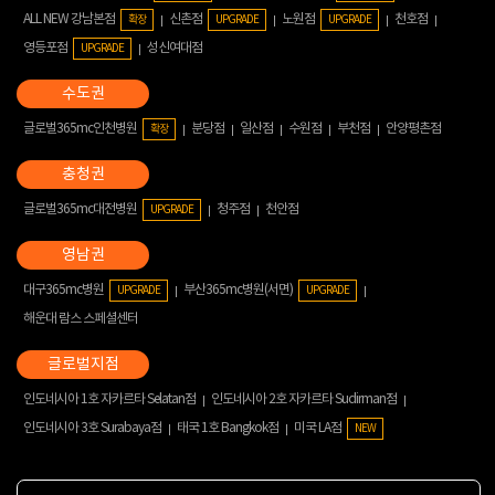
ALL NEW 강남본점
신촌점
노원점
천호점
확장
UPGRADE
UPGRADE
영등포점
성신여대점
UPGRADE
글로벌365mc인천병원
분당점
일산점
수원점
부천점
안양평촌점
확장
글로벌365mc대전병원
청주점
천안점
UPGRADE
대구365mc병원
부산365mc병원(서면)
UPGRADE
UPGRADE
해운대 람스 스페셜센터
인도네시아 1호 자카르타 Selatan점
인도네시아 2호 자카르타 Sudirman점
인도네시아 3호 Surabaya점
태국 1호 Bangkok점
미국 LA점
NEW