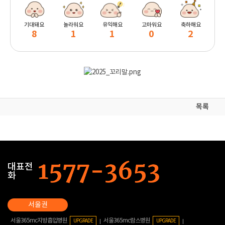
기대돼요
놀라워요
유익해요
고마워요
축하해요
8
1
1
0
2
목록
대표전
화
서울365mc지방흡입병원
서울365mc람스병원
UPGRADE
UPGRADE