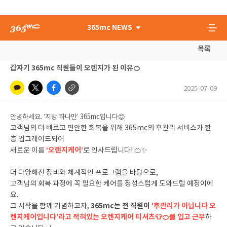
365mc NEWS
목록
갑자기 365mc 직원들이 오렌지가 된 이유🍊
2025-07-09
안녕하세요. ‘지방 하나만’ 365mc입니다
😊
고객님의 더 빠르고 편안한 회복을 위해 365mc의 후관리 서비스가 한
층 업그레이드되어
‘오렌지케어’
새로운 이름
로 인사드립니다! 🍊✨
더 다양해진 장비와 체계적인 프로그램을 바탕으로,
고객님의 회복 과정에 꼭 필요한 케어를 정성스럽게 도와드릴 예정이에
요.
365mc는 전 직원이
'후관리가 아닙니다 오
그 시작을 함께 기념하고자,
렌지케어입니다'라고 적혀있는 오렌지케어 티셔츠👕🍊를 입고 근무
하