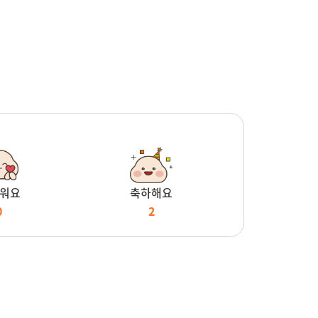
워요
축하해요
0
2