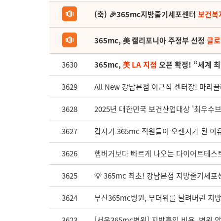
(축) 🎉365mc지방줄기세포센터
보건복
365mc, 美 캘리포니아 주정부 선정
글로
3630
365mc,
美 LA 지점
오픈 확정! “세계 
3629
All New 강남본점 이근직 센터장! 마리
3628
2025년 대한민국 보건산업대상 '최우수
3627
갑자기 365mc 직원들이 오렌지가 된 이유
3626
햄버거보다 빠르게 나오는 다이어트테스트
3625
💡 365mc 최초! 강남본점 지방줄기세포센
3624
부산365mc병원, 무더위를 날려버린 지
3623
[서울365mc병원] 지방흡입 비용, 병원 