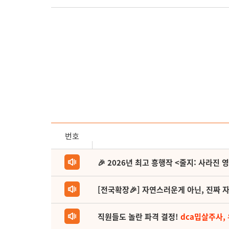
번호
🎉 2026년 최고 흥행작 <줄지: 사라진 
[전국확장🎉] 자연스러운게 아닌, 진짜 자
직원들도 놀란 파격 결정!
dca밉살주사,