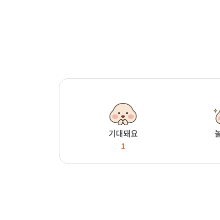
기대돼요
1