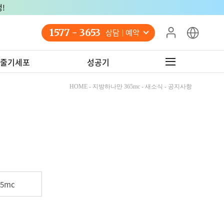
!
1577 - 3653
상담 예약
줄기세포
성공기
HOME - 지방하나만 365mc - 새소식 - 공지사항
5mc