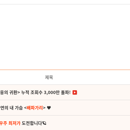
제목
영웅의 귀환> 누적 조회수 3,000만 돌파!
연의 내 가슴 <
배파가리
> ♥
 우주 최저가
도전합니다🪐