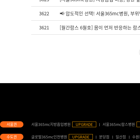
3622
📢 압도적인 선택! 서울365mc병원, 부위
3621
[월간람스 6월호] 몸이 먼저 반응하는 람스 
서울365mc지방흡입병원
UPGRADE
서울365mc람스병원
글로벌365mc인천병원
UPGRADE
분당점
일산점
수원