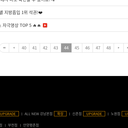
별 지방흡입 1위 석권!❤️
자극영상 TOP 5 🔥🔥
40
41
42
43
44
45
46
47
48
UPGRADE
ALL NEW 강남본점
확장
신촌점
UPGRADE
노원점
U
점
부천점
안양평촌점