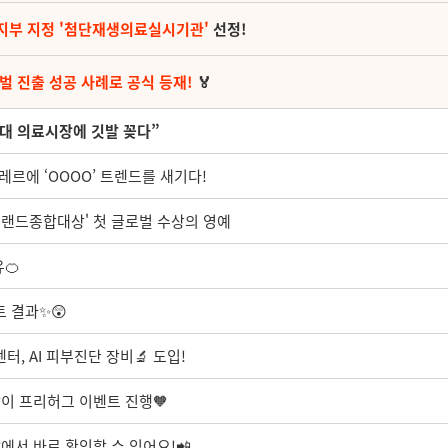
지부 지정 '첨단재생의료실시기관'
선정!
벌 진출 성공 사례로 공식 등재!
🏅
최대 의료시장에 깃발 꽂다”
끌레르에 ‘OOOO’ 트렌드를 새기다!
브랜드종합대상' 첫 글로벌 수상의 영예
🍊
 결과✨😲
터, AI 피부진단 장비🔬 도입!
방이 프리허그 이벤트 진행🧡
앞에서 바로 확인할 수 있어요!📲