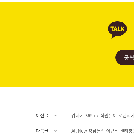
공식
이전글
갑자기 365mc 직원들이 오렌지가
다음글
All New 강남본점 이근직 센터장