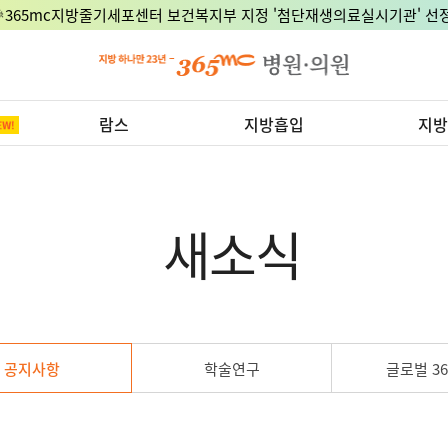
🎉365mc지방줄기세포센터 보건복지부 지정 '첨단재생의료실시기관' 선정
람스
지방흡입
지방
새소식
공지사항
학술연구
글로벌 36