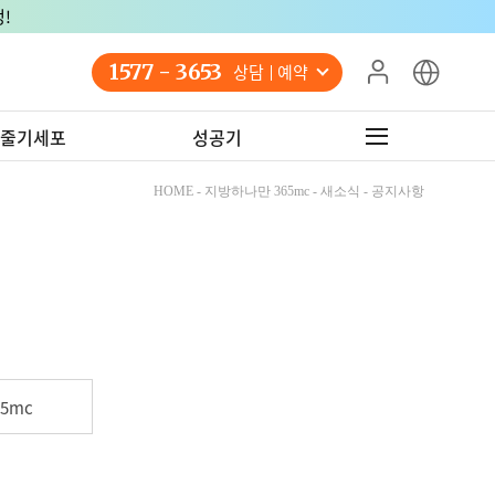
!
1577 - 3653
상담 예약
줄기세포
성공기
HOME - 지방하나만 365mc - 새소식 - 공지사항
5mc