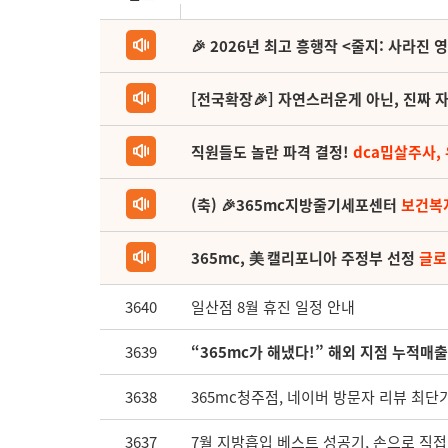
🎉 2026년 최고 흥행작 <줄지: 사라진 
[전국확장🎉] 자연스러운게 아닌, 진짜 자
직원들도 놀란 파격 결정!
dca밉살주사,
(축) 🎉365mc지방줄기세포센터
보건복
365mc, 美 캘리포니아 주정부 선정
글로
3640
일산점 8월 휴진 일정 안내
3639
“365mc가 해냈다!” 해외 지점 누적매출
3638
365mc청주점, 네이버 방문자 리뷰 최단기간
3637
7월 지방흡입 베스트 성공기, 손으로 직접 