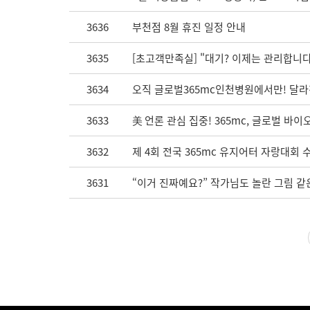
3636
부천점 8월 휴진 일정 안내
3635
[초고객만족실] "대기? 이제는 관리합니다
3634
오직 글로벌365mc인천병원에서만! 달라
3633
美 언론 관심 집중! 365mc, 글로벌 바이
3632
제 4회 전국 365mc 유지어터 자랑대회 
3631
“이거 진짜예요?” 작가님도 놀란 그림 같