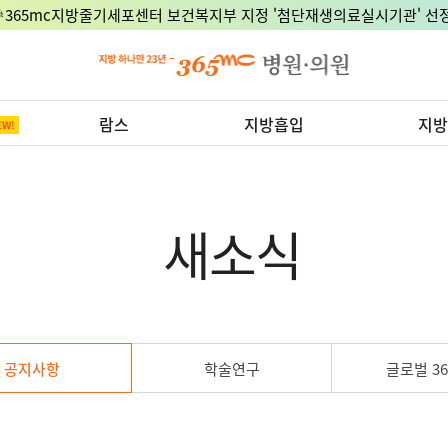
🎉365mc지방줄기세포센터 보건복지부 지정 '첨단재생의료실시기관' 선정
람스
지방흡입
지방
새소식
공지사항
학술연구
글로벌 36