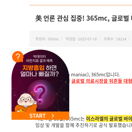
NEW 교대 지방줄기세포센터 오픈
美 언론 관심 집중! 365mc, 글로
작성자 : 365mc
작성일 : 2025-07-16
조회수 : 18214
안녕하세요.
지방 하나만(Lipo maniac), 365mc입니다.
365mc가 또 한번
글로벌 의료시장을 뒤흔들 대
지난 7월 11일, 365mc는
이스라엘의 글로벌 바이오기
임상 및 개발을 함께 추진하기로 공식 발표했습니