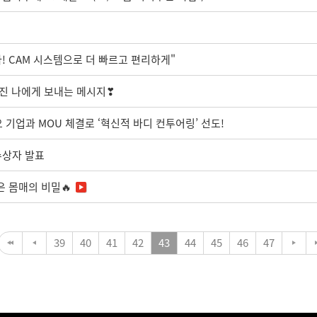
! CAM 시스템으로 더 빠르고 편리하게"
진 나에게 보내는 메시지❣
오 기업과 MOU 체결로 ‘혁신적 바디 컨투어링’ 선도!
수상자 발표
은 몸매의 비밀🔥
39
40
41
42
43
44
45
46
47