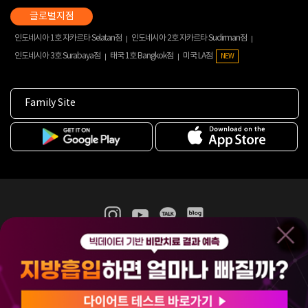
인도네시아 1호 자카르타 Selatan점
인도네시아 2호 자카르타 Sudirman점
인도네시아 3호 Surabaya점
태국 1호 Bangkok점
미국 LA점
NEW
Family Site
365mc 병·의원 이용약관
홈페이지 이용약관
개인정보처리방침
비급여진료수가
증명서발급
인재채용
(주)365mcㅣ서울특별시 서초구 서초대로52길 7, 3~4층(서초동, 제일빌딩)
120-87-04354ㅣ김남철