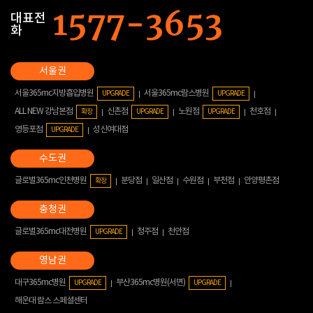
대표전
화
서울365mc지방흡입병원
서울365mc람스병원
UPGRADE
UPGRADE
ALL NEW 강남본점
신촌점
노원점
천호점
확장
UPGRADE
UPGRADE
영등포점
성신여대점
UPGRADE
글로벌365mc인천병원
분당점
일산점
수원점
부천점
안양평촌점
확장
글로벌365mc대전병원
청주점
천안점
UPGRADE
대구365mc병원
부산365mc병원(서면)
UPGRADE
UPGRADE
해운대 람스 스페셜센터