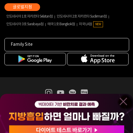
인도네시아 1호 자카르타 Selatan점
인도네시아 2호 자카르타 Sudirman점
인도네시아 3호 Surabaya점
태국 1호 Bangkok점
미국 LA점
NEW
Family Site
365mc 병·의원 이용약관
홈페이지 이용약관
개인정보처리방침
비급여진료수가
증명서발급
인재채용
(주)365mcㅣ서울특별시 서초구 서초대로52길 7, 3~4층(서초동, 제일빌딩)
120-87-04354ㅣ김남철