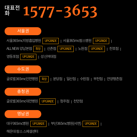
대표전
화
서울365mc지방흡입병원
서울365mc람스병원
UPGRADE
UPGRADE
ALL NEW 강남본점
신촌점
노원점
천호점
확장
UPGRADE
UPGRADE
영등포점
성신여대점
UPGRADE
글로벌365mc인천병원
분당점
일산점
수원점
부천점
안양평촌점
확장
글로벌365mc대전병원
청주점
천안점
UPGRADE
대구365mc병원
부산365mc병원(서면)
UPGRADE
UPGRADE
해운대 람스 스페셜센터