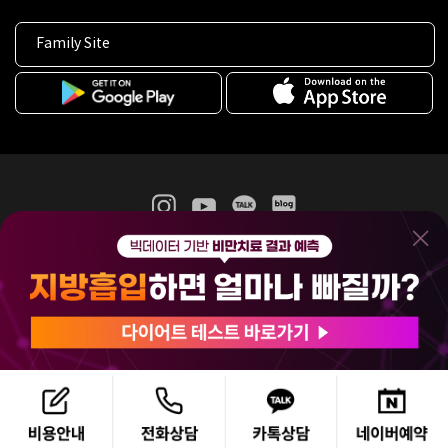
Family Site
365mc 병·의원 이용약관
홈페이지 이용약관
개인정보처리방침
비급여진료수가
증명서발급
인재채용
(주)365mcㅣ서울특별시 서초구 서초대로52길 7, 3~4층(서초동, 제일빌딩)
120-87-04354ㅣ김남철
COPYRIGHT(C) 2025 365mc. ALL RIGHTS RESERVED.