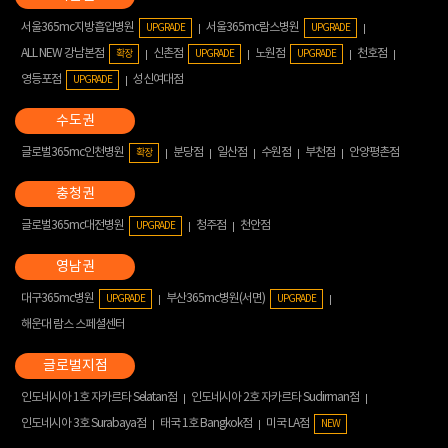
서울365mc지방흡입병원
서울365mc람스병원
UPGRADE
UPGRADE
ALL NEW 강남본점
신촌점
노원점
천호점
확장
UPGRADE
UPGRADE
영등포점
성신여대점
UPGRADE
글로벌365mc인천병원
분당점
일산점
수원점
부천점
안양평촌점
확장
글로벌365mc대전병원
청주점
천안점
UPGRADE
대구365mc병원
부산365mc병원(서면)
UPGRADE
UPGRADE
해운대 람스 스페셜센터
인도네시아 1호 자카르타 Selatan점
인도네시아 2호 자카르타 Sudirman점
인도네시아 3호 Surabaya점
태국 1호 Bangkok점
미국 LA점
NEW