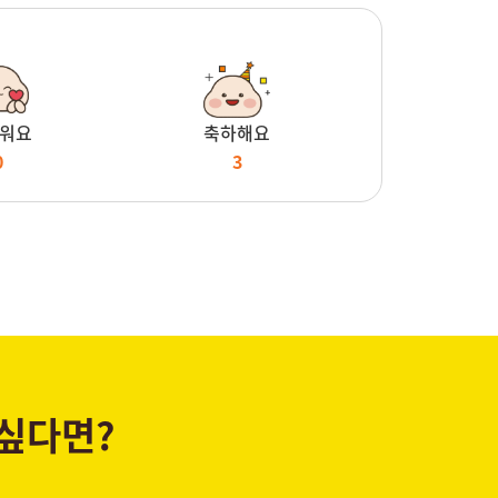
워요
축하해요
0
3
 싶다면?