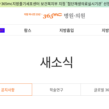
🎉365mc지방줄기세포센터 보건복지부 지정 '첨단재생의료실시기관' 선정
람스
지방흡입
지방
새소식
공지사항
학술연구
글로벌 36