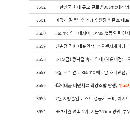
3662
대한민국 최대 규모 글로벌365mc대전병
3661
이렇게 잘 뺄 ‘수’가?! 수원점 박종호 대표
3660
365mc 인도네시아, LAMS 열풍으로 현
3659
신촌점 김한 대표원장, 🍊오렌지케어에 
3658
8/15(금) 광복절 휴진 안내 (해운대점만 오
3657
9월 오픈 앞둔 365mc 베트남 호치민점,
3656
💥역대급 비만치료 최강조합 탄생,
위고
3655
7월 지방흡입 베스트 성공기 투표, 이벤트
3654
📢 2개월 연속 1위! 서울365mc병원, 