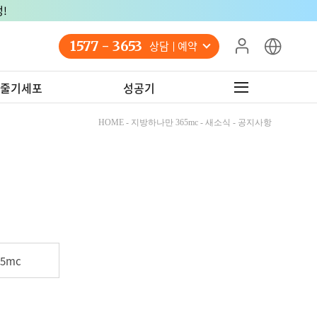
!
1577 - 3653
상담 예약
줄기세포
성공기
HOME - 지방하나만 365mc - 새소식 - 공지사항
5mc