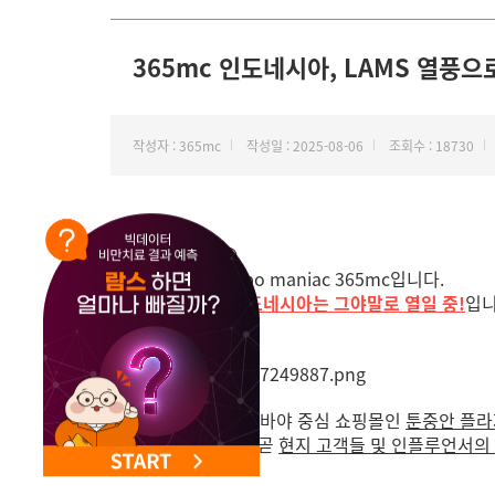
NEW 교대 지방줄기세포센터 오픈
365mc 인도네시아, LAMS 열풍
작성자 : 365mc
작성일 : 2025-08-06
조회수 : 18730
안녕하세요 😁
지방 하나만, Lipo maniac 365mc입니다.
요즘
365mc 인도네시아는 그야말로 열일 중!
입니
지난 7월 초, 수라바야 중심 쇼핑몰인
툰중안 플라
생소했던 람스가 곧
현지 고객들 및 인플루언서의