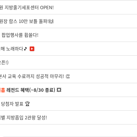
원 지방줄기세포센터 OPEN!
원장 람스 10만 보틀 돌파!🙌
지 팝업행사를 휩쓸다!
대해 노래하다🎵
픈!)
 본사 교육 수료까지 성공적 마무리! 👏
지흡
레전드 혜택(~8/30 종료) 💥
 당첨자 발표 🏆
부위별 지방흡입 2관왕 달성!