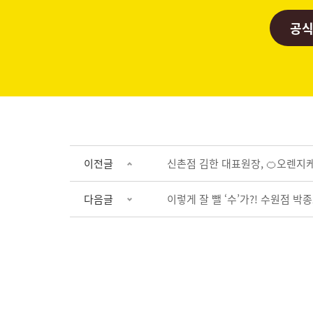
공식
이전글
신촌점 김한 대표원장, 🍊오렌지
다음글
이렇게 잘 뺄 ‘수’가?! 수원점 박