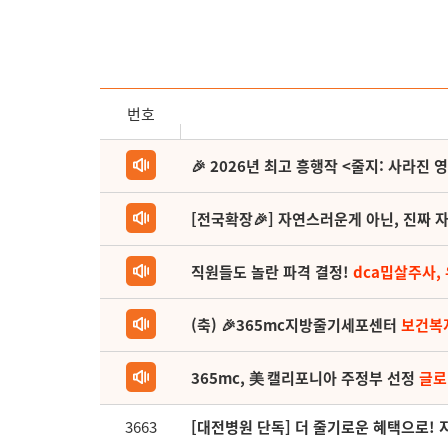
번호
🎉 2026년 최고 흥행작 <줄지: 사라진 
[전국확장🎉] 자연스러운게 아닌, 진짜 자
직원들도 놀란 파격 결정!
dca밉살주사,
(축) 🎉365mc지방줄기세포센터
보건복
365mc, 美 캘리포니아 주정부 선정
글로
3663
[대전병원 단독] 더 줄기로운 혜택으로!