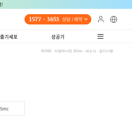
!
1577 - 3653
상담 예약
줄기세포
성공기
HOME - 지방하나만 365mc - 새소식 - 공지사항
5mc