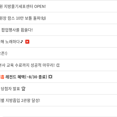
원 지방줄기세포센터 OPEN!
원장 람스 10만 보틀 돌파!🙌
지 팝업행사를 휩쓸다!
대해 노래하다🎵
픈!)
 본사 교육 수료까지 성공적 마무리! 👏
지흡
레전드 혜택(~8/30 종료) 💥
 당첨자 발표 🏆
부위별 지방흡입 2관왕 달성!