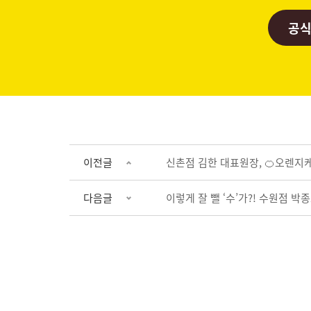
공식
이전글
신촌점 김한 대표원장, 🍊오렌지
다음글
이렇게 잘 뺄 ‘수’가?! 수원점 박