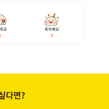
워요
축하해요
0
3
 싶다면?