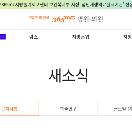
🎉365mc지방줄기세포센터 보건복지부 지정 '첨단재생의료실시기관' 선정
람스
지방흡입
지방
새소식
공지사항
학술연구
글로벌 36