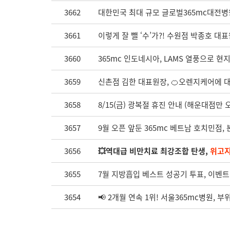
3662
대한민국 최대 규모 글로벌365mc대전병
3661
이렇게 잘 뺄 ‘수’가?! 수원점 박종호 대표
3660
365mc 인도네시아, LAMS 열풍으로 현
3659
신촌점 김한 대표원장, 🍊오렌지케어에 
3658
8/15(금) 광복절 휴진 안내 (해운대점만 오
3657
9월 오픈 앞둔 365mc 베트남 호치민점,
3656
💥역대급 비만치료 최강조합 탄생,
위고
3655
7월 지방흡입 베스트 성공기 투표, 이벤트
3654
📢 2개월 연속 1위! 서울365mc병원, 