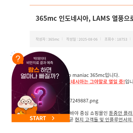
NEW 교대 지방줄기세포센터 오픈
365mc 인도네시아, LAMS 열풍
작성자 : 365mc
작성일 : 2025-08-06
조회수 : 18753
안녕하세요 😁
지방 하나만, Lipo maniac 365mc입니다.
요즘
365mc 인도네시아는 그야말로 열일 중!
입니
지난 7월 초, 수라바야 중심 쇼핑몰인
툰중안 플라
생소했던 람스가 곧
현지 고객들 및 인플루언서의