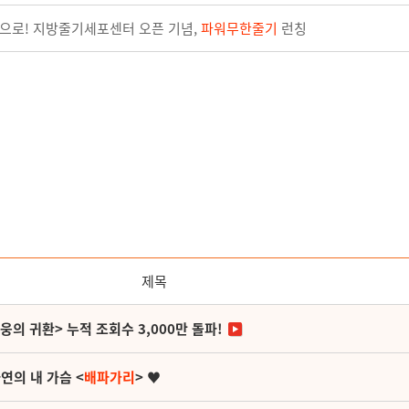
택으로! 지방줄기세포센터 오픈 기념,
파워무한줄기
런칭
제목
영웅의 귀환> 누적 조회수 3,000만 돌파!
연의 내 가슴 <
배파가리
> ♥