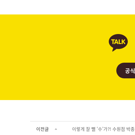
공식
이전글
이렇게 잘 뺄 ‘수’가?! 수원점 박