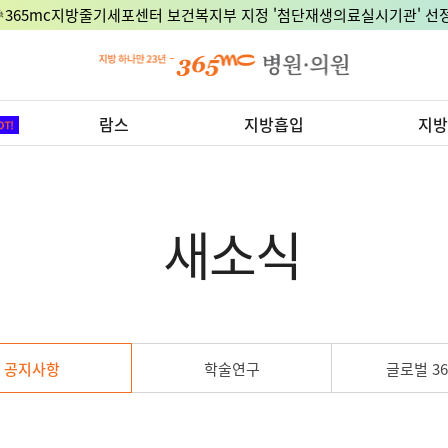
🎉365mc지방줄기세포센터 보건복지부 지정 '첨단재생의료실시기관' 선정
람스
지방흡입
지방
새소식
공지사항
학술연구
글로벌 36