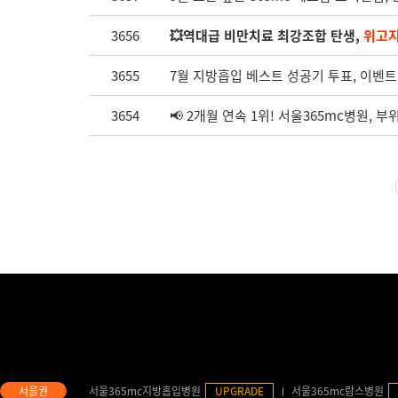
3656
💥역대급 비만치료 최강조합 탄생,
위고
3655
7월 지방흡입 베스트 성공기 투표, 이벤트
3654
📢 2개월 연속 1위! 서울365mc병원, 
서울365mc지방흡입병원
UPGRADE
서울365mc람스병원