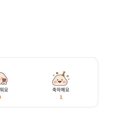
워요
축하해요
0
1