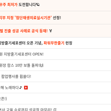
 우주 최저가
도전합니다🪐
지부 지정 '첨단재생의료실시기관'
선정!
벌 진출 성공 사례로 공식 등재!
🏅
 지방줄기세포센터 오픈 기념,
파워무한줄기
런칭
원 지방줄기세포센터 OPEN!
원장 람스 10만 보틀 돌파!🙌
지 팝업행사를 휩쓸다!
대해 노래하다🎵
픈!)
 본사 교육 수료까지 성공적 마무리! 👏