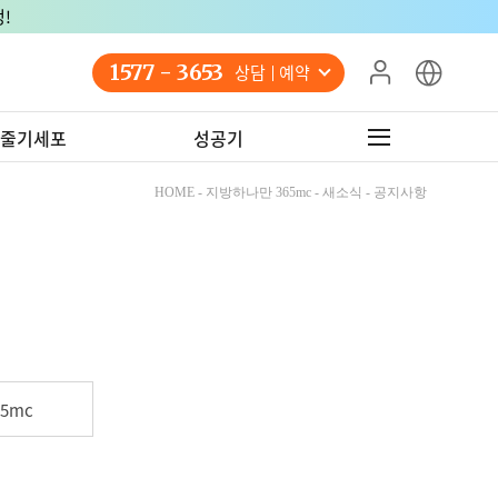
!
1577 - 3653
상담 예약
줄기세포
성공기
HOME - 지방하나만 365mc - 새소식 - 공지사항
5mc