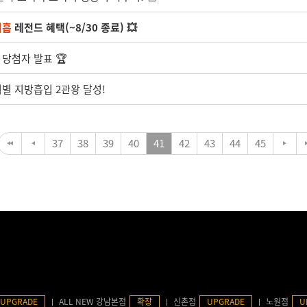
지흡
레전드 혜택(~8/30 종료) 💥
 당첨자 발표 🏆
부위별 지방흡입 2관왕 달성!
37
38
39
40
41
42
43
44
45
UPGRADE
ALL NEW 강남본점
확장
신촌점
UPGRADE
노원점
U