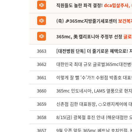
직원들도 놀란 파격 결정!
dca밉살주사,
(축) 🎉365mc지방줄기세포센터
보건복
365mc, 美 캘리포니아 주정부 선정
글로
3663
[대전병원 단독] 더 줄기로운 혜택으로!
3662
대한민국 최대 규모 글로벌365mc대전병
3661
이렇게 잘 뺄 ‘수’가?! 수원점 박종호 대표
3660
365mc 인도네시아, LAMS 열풍으로 현
3659
신촌점 김한 대표원장, 🍊오렌지케어에 
3658
8/15(금) 광복절 휴진 안내 (해운대점만 오
3657
9월 오픈 앞둔 365mc 베트남 호치민점,