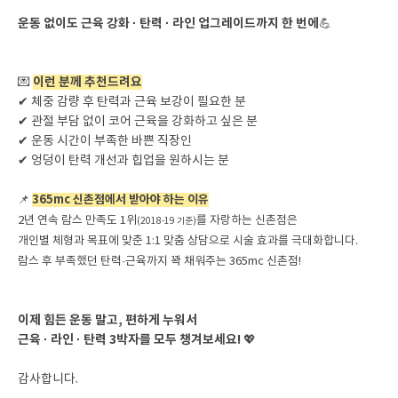
운동 없이도 근육 강화 · 탄력 · 라인 업그레이드까지 한 번에
💪
이런 분께 추천드려요
💌
✔ 체중 감량 후 탄력과 근육 보강이 필요한 분
✔ 관절 부담 없이 코어 근육을 강화하고 싶은 분
✔ 운동 시간이 부족한 바쁜 직장인
✔ 엉덩이 탄력 개선과 힙업을 원하시는 분
365mc 신촌점에서 받아야 하는 이유
📌
2년 연속 람스 만족도 1위
를 자랑하는 신촌점은
(2018-19 기준)
개인별 체형과 목표에 맞춘 1:1 맞춤 상담으로 시술 효과를 극대화합니다.
람스 후 부족했던 탄력·근육까지 꽉 채워주는 365mc 신촌점!
이제 힘든 운동 말고, 편하게 누워서
근육 · 라인 · 탄력 3박자를 모두 챙겨보세요!
💖
감사합니다.