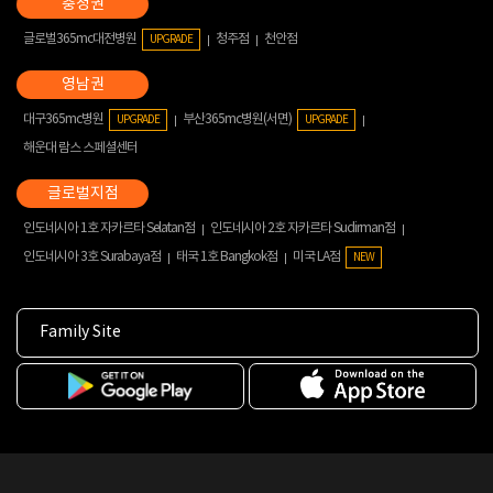
글로벌365mc대전병원
청주점
천안점
UPGRADE
대구365mc병원
부산365mc병원(서면)
UPGRADE
UPGRADE
해운대 람스 스페셜센터
인도네시아 1호 자카르타 Selatan점
인도네시아 2호 자카르타 Sudirman점
인도네시아 3호 Surabaya점
태국 1호 Bangkok점
미국 LA점
NEW
Family Site