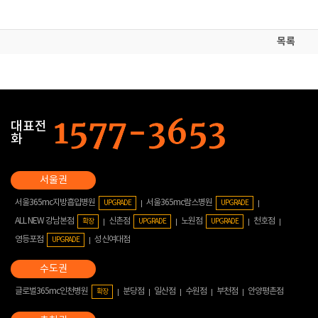
목록
대표전
화
서울365mc지방흡입병원
서울365mc람스병원
UPGRADE
UPGRADE
ALL NEW 강남본점
신촌점
노원점
천호점
확장
UPGRADE
UPGRADE
영등포점
성신여대점
UPGRADE
글로벌365mc인천병원
분당점
일산점
수원점
부천점
안양평촌점
확장