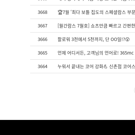
3668
🏆7월 ‘최다 보틀 집도의 스페셜람스 부문 
3667
[월간람스 7월호] 쇼츠만큼 빠르고 간편한
3666
팔로워 3천에서 5천까지, 단 OO일!?😲
3665
언제 어디서든, 고객님의 언어로! 365m
3664
누워서 끝내는 코어 강화💪 신촌점 코어스