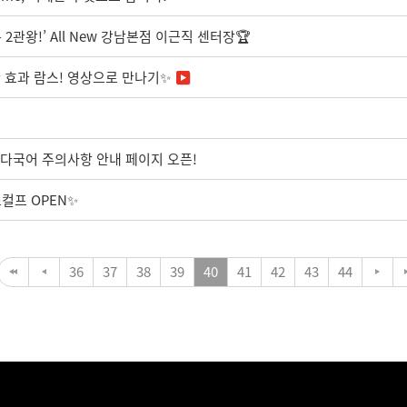
2관왕!’ All New 강남본점 이근직 센터장🏆
 효과 람스! 영상으로 만나기✨
c 다국어 주의사항 안내 페이지 오픈!
컬프 OPEN✨
36
37
38
39
40
41
42
43
44