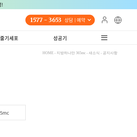
!
1577 - 3653
상담 예약
줄기세포
성공기
HOME - 지방하나만 365mc - 새소식 - 공지사항
5mc