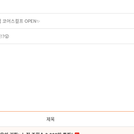
점 코어스컬프 OPEN✨
!?😲
제목