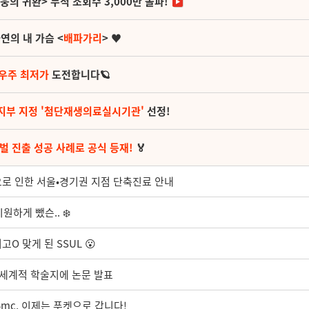
영웅의 귀환> 누적 조회수 3,000만 돌파!
연의 내 가슴 <
배파가리
> ♥
 우주 최저가
도전합니다🪐
지부 지정 '첨단재생의료실시기관'
선정!
벌 진출 성공 사례로 공식 등재!
🏅
육으로 인한 서울•경기권 지점 단축진료 안내
하게 뺐슨.. ❄️
고O 맞게 된 SSUL 😮
, 세계적 학술지에 논문 발표
5mc, 이제는 푸켓으로 갑니다!