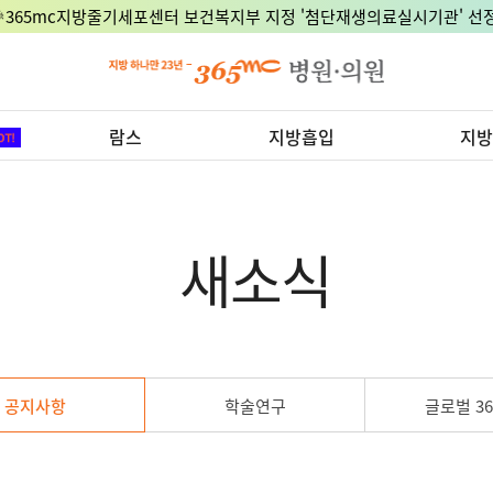
🎉365mc지방줄기세포센터 보건복지부 지정 '첨단재생의료실시기관' 선정
람스
지방흡입
지방
새소식
공지사항
학술연구
글로벌 36