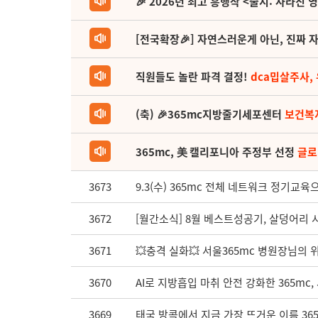
🎉 2026년 최고 흥행작 <줄지: 사라진 
[전국확장🎉] 자연스러운게 아닌, 진짜 자
직원들도 놀란 파격 결정!
dca밉살주사,
(축) 🎉365mc지방줄기세포센터
보건복
365mc, 美 캘리포니아 주정부 선정
글로
3673
9.3(수) 365mc 전체 네트워크 정기교
3672
[월간소식] 8월 베스트성공기, 살덩어리 시원
3671
💥충격 실화💥 서울365mc 병원장님의 위
3670
AI로 지방흡입 마취 안전 강화한 365mc
3669
태국 방콕에서 지금 가장 뜨거운 이름 36