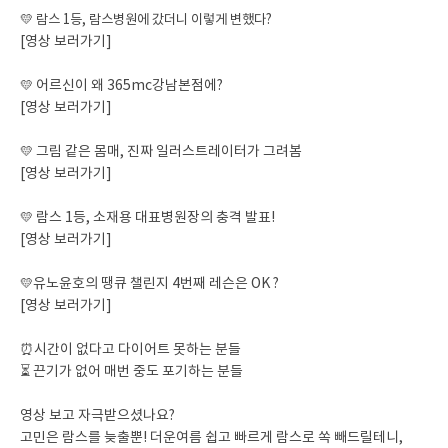
💛
람스 1등, 람스병원에 갔더니 이렇게 변했다?
[영상 보러가기]
💛
어르신이 왜 365mc강남본점에?
[영상 보러가기]
💛
그림 같은 몸매, 진짜 일러스트레이터가 그려봄
[영상 보러가기]
💛
람스 1등, 소재용 대표병원장의 충격 발표!
[영상 보러가기]
💛
유노윤호의 땡큐 챌린지 4번째 레슨은 OK ?
[영상 보러가기]
⏰시간이 없다고 다이어트 못하는 분들
⏳ 끈기가 없어 매번 중도 포기하는 분들
영상 보고 자극받으셨나요?
고민은 람스를 늦출뿐! 더운여름 쉽고 빠르게 람스로 쏙 빼드릴테니,