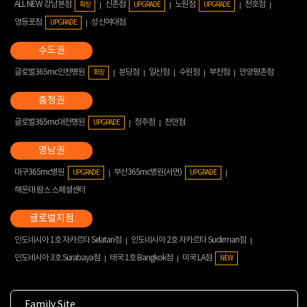
ALL NEW 강남본점
신촌점
노원점
천호점
확장
UPGRADE
UPGRADE
영등포점
성신여대점
UPGRADE
글로벌365mc인천병원
분당점
일산점
수원점
부천점
안양평촌점
확장
글로벌365mc대전병원
청주점
천안점
UPGRADE
대구365mc병원
부산365mc병원(서면)
UPGRADE
UPGRADE
해운대 람스 스페셜센터
인도네시아 1호 자카르타 Selatan점
인도네시아 2호 자카르타 Sudirman점
인도네시아 3호 Surabaya점
태국 1호 Bangkok점
미국 LA점
NEW
Family Site