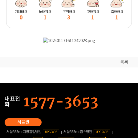
기대돼요
놀라워요
유익해요
고마워요
축하해요
0
1
3
1
1
목록
대표전
화
서울365mc지방흡입병원
서울365mc람스병원
UPGRADE
UPGRADE