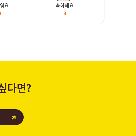
워요
축하해요
0
3
 싶다면?