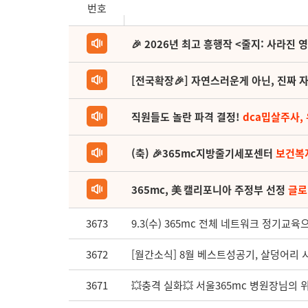
번호
🎉 2026년 최고 흥행작 <줄지: 사라진 
[전국확장🎉] 자연스러운게 아닌, 진짜 자
직원들도 놀란 파격 결정!
dca밉살주사,
(축) 🎉365mc지방줄기세포센터
보건복
365mc, 美 캘리포니아 주정부 선정
글로
3673
9.3(수) 365mc 전체 네트워크 정기교
3672
[월간소식] 8월 베스트성공기, 살덩어리 시원
3671
💥충격 실화💥 서울365mc 병원장님의 위