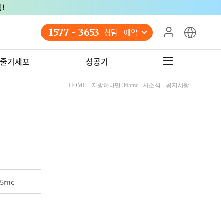
!
1577 - 3653
상담 예약
줄기세포
성공기
HOME - 지방하나만 365mc - 새소식 - 공지사항
5mc