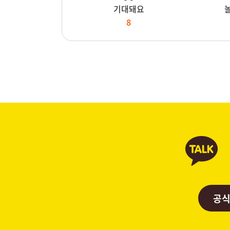
기대돼요
8
공식