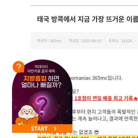
NEW 교대 지방줄기세포센터 오픈
태국 방콕에서 지금 가장 뜨거운 이름
작성자 : 365mc
작성일 : 2025-08-19
조회수 : 18326
안녕하세요,
지방 하나만, Lipomaniac 365mc입니다.
혹시 알고 계셨나요?
365mc
태국 방콕 1호점이 연일 매출 최고 기록🔥
방콕점은 오픈 직후부터 현지 고객들의 폭발적인 
람스 대기 리스트는 계속 늘어나고, 결과에 만족한
이 기세를 멈출 수는 없겠죠 😎