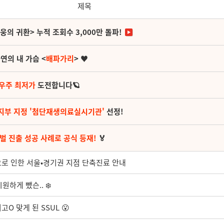
제목
영웅의 귀환> 누적 조회수 3,000만 돌파!
연의 내 가슴 <
배파가리
> ♥
 우주 최저가
도전합니다🪐
지부 지정 '첨단재생의료실시기관'
선정!
벌 진출 성공 사례로 공식 등재!
🏅
육으로 인한 서울•경기권 지점 단축진료 안내
하게 뺐슨.. ❄️
고O 맞게 된 SSUL 😮