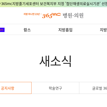
🎉365mc지방줄기세포센터 보건복지부 지정 '첨단재생의료실시기관' 선정
람스
지방흡입
지방
새소식
공지사항
학술연구
글로벌 36