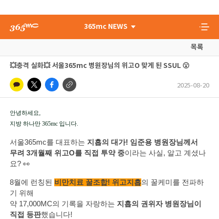
365mc NEWS
목록
💥충격 실화💥 서울365mc 병원장님의 위고O 맞게 된 SSUL 😮
2025-08-20
안녕하세요,
지방 하나만 365mc 입니다.
서울365mc를 대표하는
지흡의 대가! 임준용 병원장님께서
무려 3개월째 위고O를 직접 투약 중
이라는 사실, 알고 계셨나
요? 👀
8월에 런칭된
비만치료 꿀조합! 위고지흡
의 꿀케미를 전파하
기 위해
약 17,000MC의 기록을 자랑하는
지흡의 권위자 병원장님이
직접 등판
했습니다!