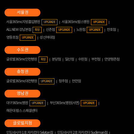
서울365mc지방흡입병원
서울365mc람스병원
UPGRADE
UPGRADE
ALL NEW 강남본점
신촌점
노원점
천호점
확장
UPGRADE
UPGRADE
영등포점
성신여대점
UPGRADE
글로벌365mc인천병원
분당점
일산점
수원점
부천점
안양평촌점
확장
글로벌365mc대전병원
청주점
천안점
UPGRADE
대구365mc병원
부산365mc병원(서면)
UPGRADE
UPGRADE
해운대 람스 스페셜센터
인도네시아 1호 자카르타 Selatan점
인도네시아 2호 자카르타 Sudirman점