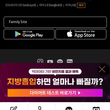
인도네시아 3호 Surabaya점
태국 1호 Bangkok점
미국 LA점
NEW
Family Site
365mc 병·의원 이용약관
홈페이지 이용약관
개인정보처리방침
비급여진료수가
증명서발급
인재채용
(주)365mcㅣ서울특별시 서초구 서초대로52길 7, 3~4층(서초동, 제일빌딩)
120-87-04354ㅣ김남철
COPYRIGHT(C) 2025 365mc. ALL RIGHTS RESERVED.