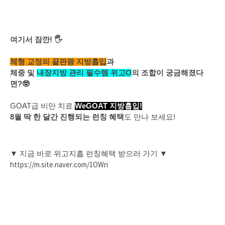
여기서 잠깐! 🖐️
체형 교정의 끝판왕 지방흡입
과
체중 및
내장지방 관리 필수템 위고O
의 조합이 궁금해졌다
면?🤓
GOAT급 비만 치료
WeGOAT 지방흡입!
8월 딱 한 달간 진행되는 런칭 혜택
도 만나 보세요!
▼ 지금 바로 위고지흡 런칭혜택 받으러 가기 ▼
https://m.site.naver.com/1OWri