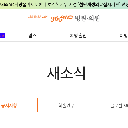
🎉365mc지방줄기세포센터 보건복지부 지정 '첨단재생의료실시기관' 선정
람스
지방흡입
지방
새소식
공지사항
학술연구
글로벌 36