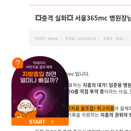
NEW 교대 지방줄기세포센터 오픈
💥충격 실화💥 서울365mc 병원장님
작성자 : 365mc
작성일 : 2025-08-20
조회수 : 7930
안녕하세요,
지방 하나만 365mc 입니다.
서울365mc를 대표하는
지흡의 대가! 임준용 병
무려 3개월째 위고O를 직접 투약 중
이라는 사실, 
8월에 런칭된
비만치료 꿀조합! 위고지흡
의 꿀케
약 17,000MC의 기록을 자랑하는
지흡의 권위자 