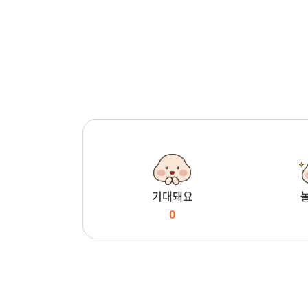
기대돼요
0