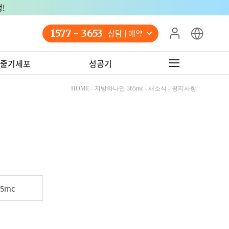
!
1577 - 3653
상담 예약
줄기세포
성공기
HOME - 지방하나만 365mc - 새소식 - 공지사항
5mc