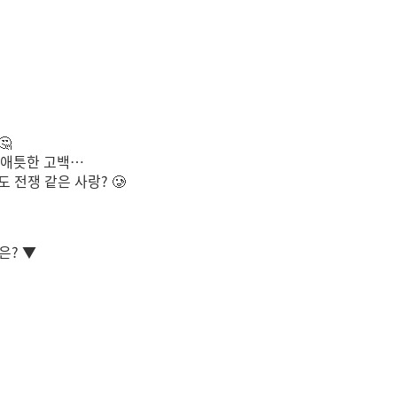
🤔
 애틋한 고백…
 전쟁 같은 사랑? 🥲
은? ▼