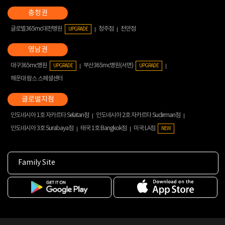
글로벌365mc대전병원
청주점
천안점
UPGRADE
대구365mc병원
부산365mc병원(서면)
UPGRADE
UPGRADE
해운대 람스 스페셜센터
인도네시아 1호 자카르타 Selatan점
인도네시아 2호 자카르타 Sudirman점
인도네시아 3호 Surabaya점
태국 1호 Bangkok점
미국 LA점
NEW
Family Site