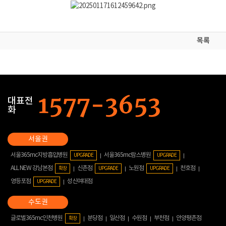
목록
대표전
화
서울365mc지방흡입병원
서울365mc람스병원
UPGRADE
UPGRADE
ALL NEW 강남본점
신촌점
노원점
천호점
확장
UPGRADE
UPGRADE
영등포점
성신여대점
UPGRADE
글로벌365mc인천병원
분당점
일산점
수원점
부천점
안양평촌점
확장