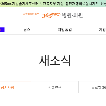
🎉365mc지방줄기세포센터 보건복지부 지정 '첨단재생의료실시기관' 선정
람스
지방흡입
지방
새소식
공지사항
학술연구
글로벌 36