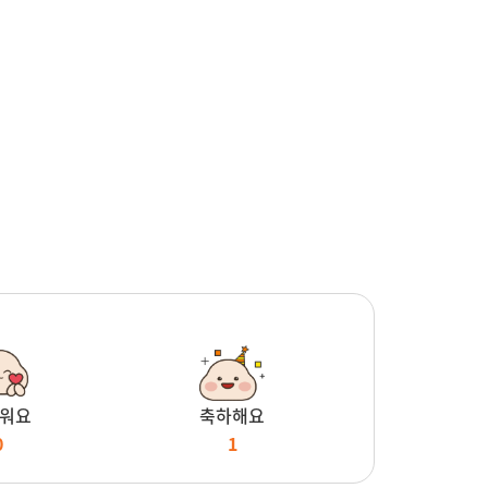
워요
축하해요
0
1