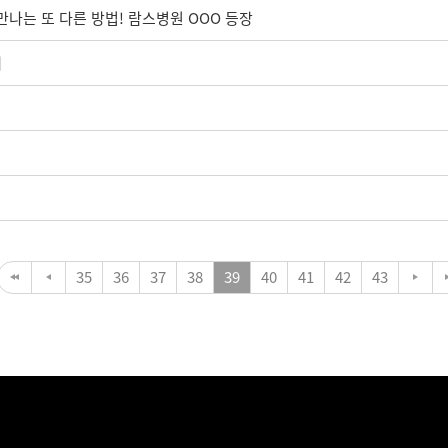
나는 또 다른 방법! 람스병원 OOO 등장
내
35
36
37
38
39
40
41
42
43