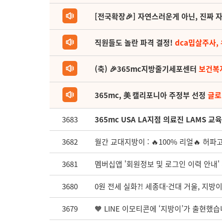
[전국확장🎉] 자연스러운게 아닌, 진짜 자
직원들도 놀란 파격 결정!
dca밉살주사,
(축) 🎉365mc지방줄기세포센터
보건복
365mc, 美 캘리포니아 주정부 선정
글로
3683
365mc USA LA지점 의료진 LAMS 
3682
월간 교대지방이 : 🔥100% 리얼🔥 허파
3681
멤버십앱 '회원정보 및 로그인 이력 안내'
3680
0원 전세 실화?! 세종대·건대 거울, 지방이
3679
🧡 LINE 이모티콘에 ‘지방이’가 출현했습니