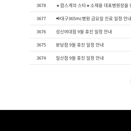
3678
🔸람스계의 스타🔸소재용 대표병원장을 만
3677
📢대구365mc병원 금요일 진료 일정 안
3676
성신여대점 9월 휴진 일정 안내
3675
분당점 9월 휴진 일정 안내
3674
일산점 9월 휴진 일정 안내