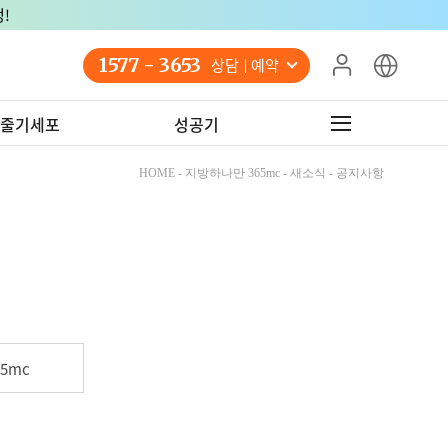
!
1577 - 3653
상담 예약
줄기세포
성공기
HOME - 지방하나만 365mc - 새소식 - 공지사항
5mc