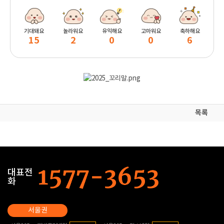
기대돼요
놀라워요
유익해요
고마워요
축하해요
15
2
0
0
6
목록
대표전
화