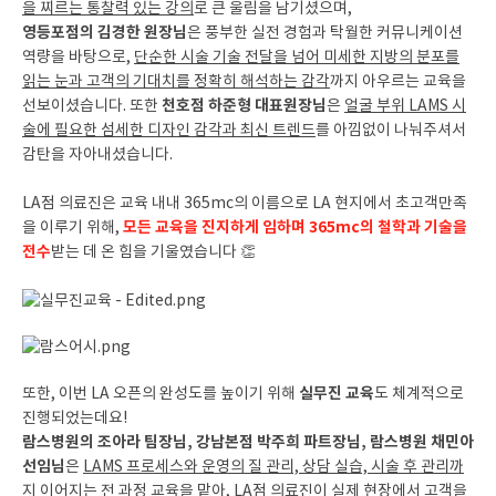
을 찌르는 통찰력 있는 강의
로 큰 울림을 남기셨으며,
영등포점의 김경한 원장님
은 풍부한 실전 경험과 탁월한 커뮤니케이션
역량을 바탕으로,
단순한 시술 기술 전달을 넘어 미세한 지방의 분포를
읽는 눈과 고객의 기대치를 정확히 해석하는 감각
까지 아우르는 교육을
천호점 하준형 대표원장님
선보이셨습니다. 또한
은
얼굴 부위 LAMS 시
술에 필요한 섬세한 디자인 감각과 최신 트렌드
를 아낌없이 나눠주셔서
감탄을 자아내셨습니다.
LA점 의료진은 교육 내내 365mc의 이름으로 LA 현지에서 초고객만족
모든 교육을 진지하게 임하며 365mc의 철학과 기술을
을 이루기 위해,
전수
받는 데 온 힘을 기울였습니다 👏
실무진 교육
또한, 이번 LA 오픈의 완성도를 높이기 위해
도 체계적으로
진행되었는데요!
람스병원의 조아라 팀장님, 강남본점 박주희 파트장님, 람스병원 채민아
선임님
은
LAMS 프로세스와 운영의 질 관리, 상담 실습, 시술 후 관리까
지 이어지는 전 과정 교육
을 맡아, LA점 의료진이 실제 현장에서 고객을