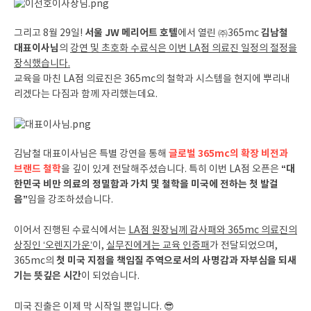
서울 JW 메리어트 호텔
김남철
그리고 8월 29일!
에서 열린 ㈜365mc
대표이사님
의
강연 및 초호화 수료식은 이번 LA점 의료진 일정의 절정을
장식했습니다.
교육을 마친 LA점 의료진은 365mc의 철학과 시스템을 현지에 뿌리내
리겠다는 다짐과 함께 자리했는데요.
글로벌 365mc의 확장 비전과
김남철 대표이사님은 특별 강연을 통해
브랜드 철학
“대
을 깊이 있게 전달해주셨습니다. 특히 이번 LA점 오픈은
한민국 비만 의료의 정밀함과 가치 및 철학을 미국에 전하는 첫 발걸
음”
임을 강조하셨습니다.
이어서 진행된 수료식에서는
LA점 원장님께 감사패와 365mc 의료진의
상징인 ‘오렌지가운’
이,
실무진에게는 교육 인증패
가 전달되었으며,
첫 미국 지점을 책임질 주역으로서의 사명감과 자부심을 되새
365mc의
기는 뜻깊은 시간
이 되었습니다.
미국 진출은 이제 막 시작일 뿐입니다. 😎