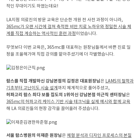
적인 무대이기도 하였는데요!
LA지점 의료진의 방문 교육은 단순한 개원 전 사전 과정이 아니라,
365mc가 오랜 시간에 걸쳐 축적한 비만 치료 노하우와 정밀한 시술 체
계를 직접 계승하는 역사적인 훈련 과정
이었습니다.
무엇보다 이번 교육은, 365mc를 대표하는 원장님들께서 바쁜 진료 일
정을 조율해가며 직접 강의를 맡아주셨기에 더 각별했습니다.
람스를 직접 개발하신 강남본점의 김정은 대표원장님
은
LAMS의 철학과
기초부터 고난이도 시술 설계
까지 체계적으로 풀어주셨고,
허파고리 람스 최다 보틀 집도의 1위이신 강남본점 이근직 센터장님
은
365mc의 허파고리 케이스 기반 시술 테크닉을 실제 예시와 함께 교육
해 LA 의료진들의 현장 감각을 끌어올려 주셨습니다.
서울 람스병원의 이재준 원장님
은
체형 분석과 디자인 프로세스의 본질