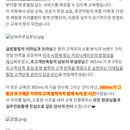
맞이할 때 흔들림 없는 서비스를 제공할 수 있도록 교육했습니다.
이 과정에서 상담 교육, 성공기 작성 실습, 후관리팀의 역할 이해 등 다양
한 체험형 커리큘럼이 함께 진행되어, 이론과 실무가 유기적으로 연결되
는 교육의 장이 되었습니다.
글로벌팀의 키라님과 코라님
은 현지 고객과의 소통 방식과 브랜드 가치
전달 전략을 공유하며
미국 시장에 맞는 커뮤니케이션의 방향성을
초고객만족팀의 남보라 부실장님
제시
해주셨고,
은 365mc가 추구하는
초고객 만족 중심 운영 철학과 고객 만족을 행동으로 실천하는 디테일을
통한 고객만족 관리의 성공 요인
을 전달해주셨습니다.
365mc가 그
이 모든 교육은 365mc의 기술 전수에 그치는 것이 아닌,
동안 추구해온 가치와 고객 철학까지 함께 녹아 든 시간
이었습니다.
모든 원장님들과
이 자리를 빌려, 소중한 시간을 내어 교육 진행해주신
실무진분들께 진심으로 깊은 감사의 인사
드립니다! ❤️