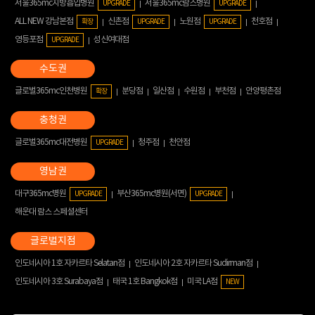
서울365mc지방흡입병원
서울365mc람스병원
UPGRADE
UPGRADE
ALL NEW 강남본점
신촌점
노원점
천호점
확장
UPGRADE
UPGRADE
영등포점
성신여대점
UPGRADE
글로벌365mc인천병원
분당점
일산점
수원점
부천점
안양평촌점
확장
글로벌365mc대전병원
청주점
천안점
UPGRADE
대구365mc병원
부산365mc병원(서면)
UPGRADE
UPGRADE
해운대 람스 스페셜센터
인도네시아 1호 자카르타 Selatan점
인도네시아 2호 자카르타 Sudirman점
인도네시아 3호 Surabaya점
태국 1호 Bangkok점
미국 LA점
NEW