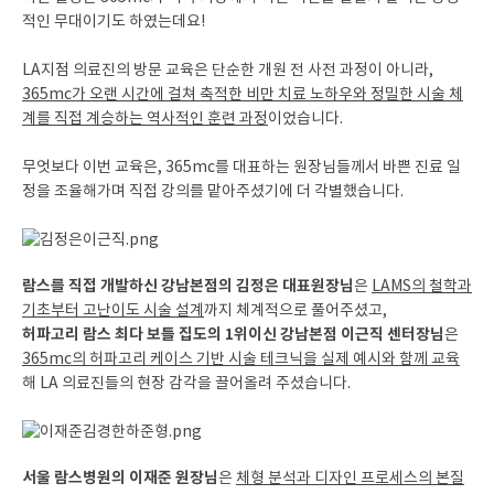
적인 무대이기도 하였는데요!
LA지점 의료진의 방문 교육은 단순한 개원 전 사전 과정이 아니라,
365mc가 오랜 시간에 걸쳐 축적한 비만 치료 노하우와 정밀한 시술 체
계를 직접 계승하는 역사적인 훈련 과정
이었습니다.
무엇보다 이번 교육은, 365mc를 대표하는 원장님들께서 바쁜 진료 일
정을 조율해가며 직접 강의를 맡아주셨기에 더 각별했습니다.
람스를 직접 개발하신 강남본점의 김정은 대표원장님
은
LAMS의 철학과
기초부터 고난이도 시술 설계
까지 체계적으로 풀어주셨고,
허파고리 람스 최다 보틀 집도의 1위이신 강남본점 이근직 센터장님
은
365mc의 허파고리 케이스 기반 시술 테크닉을 실제 예시와 함께 교육
해 LA 의료진들의 현장 감각을 끌어올려 주셨습니다.
서울 람스병원의 이재준 원장님
은
체형 분석과 디자인 프로세스의 본질