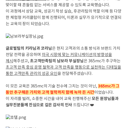
맞이할 때 흔들림 없는 서비스를 제공할 수 있도록 교육했습니다.
이 과정에서 상담 교육, 성공기 작성 실습, 후관리팀의 역할 이해 등 다양
한 체험형 커리큘럼이 함께 진행되어, 이론과 실무가 유기적으로 연결되
는 교육의 장이 되었습니다.
글로벌팀의 키라님과 코라님
은 현지 고객과의 소통 방식과 브랜드 가치
전달 전략을 공유하며
미국 시장에 맞는 커뮤니케이션의 방향성을
초고객만족팀의 남보라 부실장님
제시
해주셨고,
은 365mc가 추구하는
초고객 만족 중심 운영 철학과 고객 만족을 행동으로 실천하는 디테일을
통한 고객만족 관리의 성공 요인
을 전달해주셨습니다.
365mc가 그
이 모든 교육은 365mc의 기술 전수에 그치는 것이 아닌,
동안 추구해온 가치와 고객 철학까지 함께 녹아 든 시간
이었습니다.
모든 원장님들과
이 자리를 빌려, 소중한 시간을 내어 교육 진행해주신
실무진분들께 진심으로 깊은 감사의 인사
드립니다! ❤️