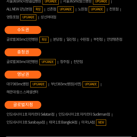
서울365mc지방흡입병원
서울365mc람스병원
UPGRADE
UPGRADE
ALL NEW 강남본점
신촌점
노원점
천호점
확장
UPGRADE
UPGRADE
영등포점
성신여대점
UPGRADE
글로벌365mc인천병원
분당점
일산점
수원점
부천점
안양평촌점
확장
글로벌365mc대전병원
청주점
천안점
UPGRADE
대구365mc병원
부산365mc병원(서면)
UPGRADE
UPGRADE
해운대 람스 스페셜센터
인도네시아 1호 자카르타 Selatan점
인도네시아 2호 자카르타 Sudirman점
인도네시아 3호 Surabaya점
태국 1호 Bangkok점
미국 LA점
NEW