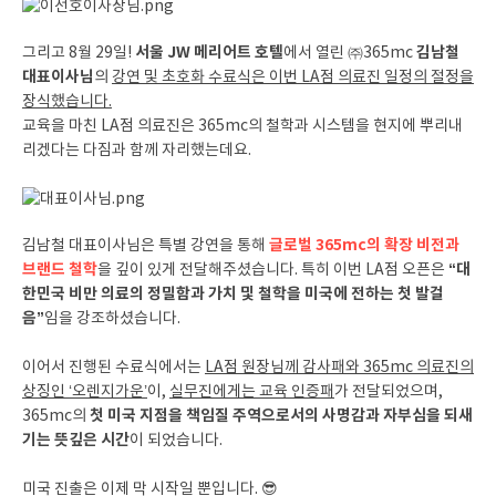
서울 JW 메리어트 호텔
김남철
그리고 8월 29일!
에서 열린 ㈜365mc
대표이사님
의
강연 및 초호화 수료식은 이번 LA점 의료진 일정의 절정을
장식했습니다.
교육을 마친 LA점 의료진은 365mc의 철학과 시스템을 현지에 뿌리내
리겠다는 다짐과 함께 자리했는데요.
글로벌 365mc의 확장 비전과
김남철 대표이사님은 특별 강연을 통해
브랜드 철학
“대
을 깊이 있게 전달해주셨습니다. 특히 이번 LA점 오픈은
한민국 비만 의료의 정밀함과 가치 및 철학을 미국에 전하는 첫 발걸
음”
임을 강조하셨습니다.
이어서 진행된 수료식에서는
LA점 원장님께 감사패와 365mc 의료진의
상징인 ‘오렌지가운’
이,
실무진에게는 교육 인증패
가 전달되었으며,
첫 미국 지점을 책임질 주역으로서의 사명감과 자부심을 되새
365mc의
기는 뜻깊은 시간
이 되었습니다.
미국 진출은 이제 막 시작일 뿐입니다. 😎