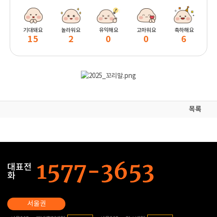
기대돼요
놀라워요
유익해요
고마워요
축하해요
15
2
0
0
6
목록
대표전
화