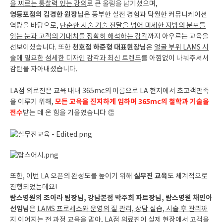
을 찌르는 통찰력 있는 강의
로 큰 울림을 남기셨으며,
영등포점의 김경한 원장님
은 풍부한 실전 경험과 탁월한 커뮤니케이션
역량을 바탕으로,
단순한 시술 기술 전달을 넘어 미세한 지방의 분포를
읽는 눈과 고객의 기대치를 정확히 해석하는 감각
까지 아우르는 교육을
천호점 하준형 대표원장님
선보이셨습니다. 또한
은
얼굴 부위 LAMS 시
술에 필요한 섬세한 디자인 감각과 최신 트렌드
를 아낌없이 나눠주셔서
감탄을 자아내셨습니다.
LA점 의료진은 교육 내내 365mc의 이름으로 LA 현지에서 초고객만족
모든 교육을 진지하게 임하며 365mc의 철학과 기술을
을 이루기 위해,
전수
받는 데 온 힘을 기울였습니다 👏
실무진 교육
또한, 이번 LA 오픈의 완성도를 높이기 위해
도 체계적으로
진행되었는데요!
람스병원의 조아라 팀장님, 강남본점 박주희 파트장님, 람스병원 채민아
선임님
은
LAMS 프로세스와 운영의 질 관리, 상담 실습, 시술 후 관리까
지 이어지는 전 과정 교육
을 맡아, LA점 의료진이 실제 현장에서 고객을