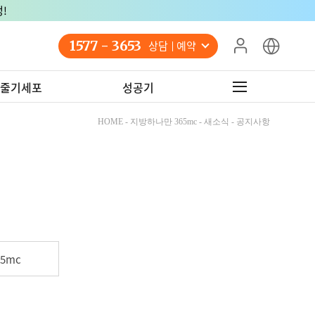
!
1577 - 3653
상담 예약
줄기세포
성공기
HOME - 지방하나만 365mc - 새소식 - 공지사항
5mc