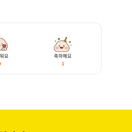
워요
축하해요
0
1