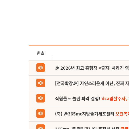
번호
🎉 2026년 최고 흥행작 <줄지: 사라진 
[전국확장🎉] 자연스러운게 아닌, 진짜 자
직원들도 놀란 파격 결정!
dca밉살주사,
(축) 🎉365mc지방줄기세포센터
보건복