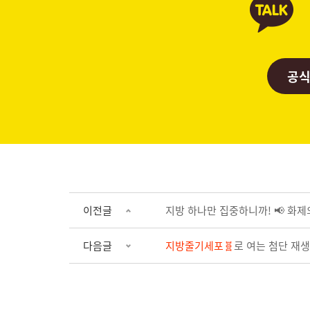
공식
이전글
지방 하나만 집중하니까! 📢 화
다음글
지방줄기세포🧬
로 여는 첨단 재생