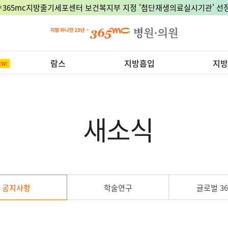
🎉365mc지방줄기세포센터 보건복지부 지정 '첨단재생의료실시기관' 선정
람스
지방흡입
지방
새소식
공지사항
학술연구
글로벌 36