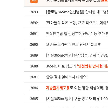
365mc, 美 캘리포니아 주정부 선정
글로
3693
[글로벌365mc인천병원]
안재현 대표병원장
3692
'환아들의 작은 소망, 큰 기적으로'...
3691
인식단그림 앱 감정표현 선택 기능 추가 
3690
오뭐쓰-토리퀸 이벤트 당첨자 발표🧡
3689
[서울365mc병원] 원장님들, 영화 주인
3688
365MC 대표 집도의
‘인천병원 안재현 대
3687
쉿🤫 절대 열어보지 마세요!
3686
지방줄기세포🧬
로 여는 첨단 재생의학, 
3685
[서울365mc병원] 구글 방문자 리뷰 1,000