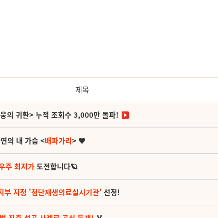
제목
영웅의 귀환> 누적 조회수 3,000만 돌파!
연의 내 가슴 <
배파가리
> ♥
 우주 최저가
도전합니다🪐
지부 지정 '첨단재생의료실시기관'
선정!