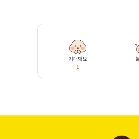
기대돼요
1