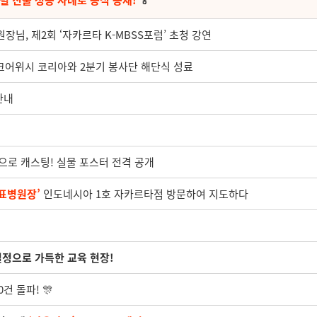
벌 진출 성공 사례로 공식 등재!
🏅
님, 제2회 ‘자카르타 K-MBSS포럼’ 초청 강연
메이크어위시 코리아와 2분기 봉사단 해단식 성료
안내
공으로 캐스팅! 실물 포스터 전격 공개
표병원장’
인도네시아 1호 자카르타점 방문하여 지도하다
열정으로 가득한 교육 현장!
건 돌파! 🎊