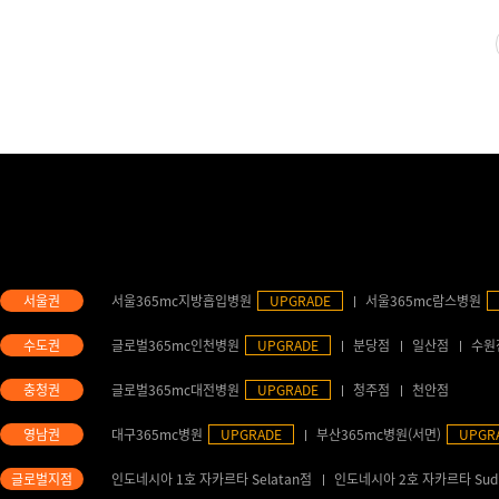
서울365mc지방흡입병원
UPGRADE
서울365mc람스병원
글로벌365mc인천병원
UPGRADE
분당점
일산점
수원
글로벌365mc대전병원
UPGRADE
청주점
천안점
대구365mc병원
UPGRADE
부산365mc병원(서면)
UPGR
인도네시아 1호 자카르타 Selatan점
인도네시아 2호 자카르타 Sud