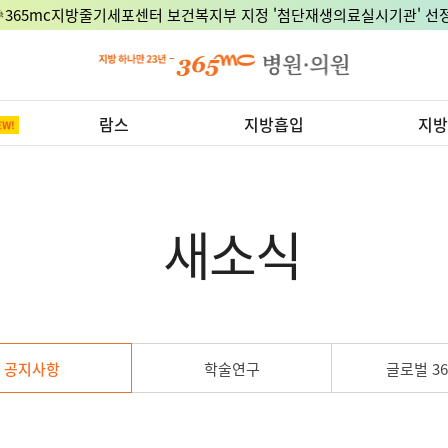
🎉365mc지방줄기세포센터 보건복지부 지정 '첨단재생의료실시기관' 선정
람스
지방흡입
지방
새소식
공지사항
학술연구
글로벌 36