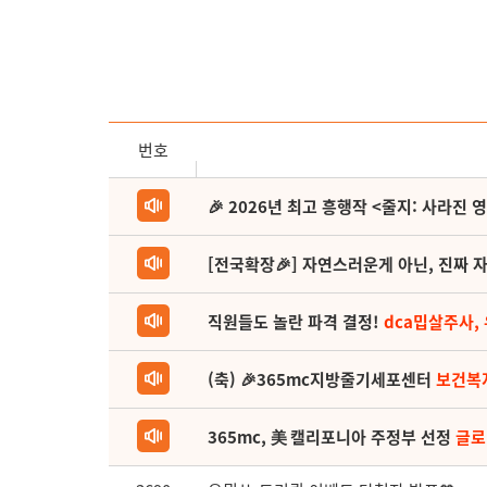
번호
🎉 2026년 최고 흥행작 <줄지: 사라진 
[전국확장🎉] 자연스러운게 아닌, 진짜 자
직원들도 놀란 파격 결정!
dca밉살주사,
(축) 🎉365mc지방줄기세포센터
보건복
365mc, 美 캘리포니아 주정부 선정
글로