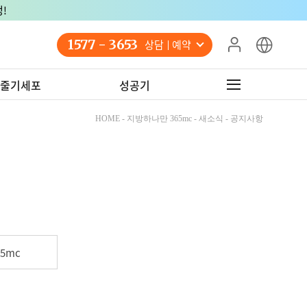
!
1577 - 3653
상담 예약
줄기세포
성공기
HOME - 지방하나만 365mc - 새소식 - 공지사항
5mc