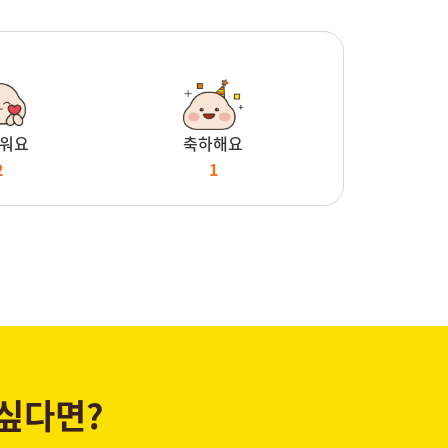
워요
축하해요
2
1
 싶다면?