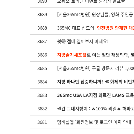
3690
오뭐쓰-토리퀸 이벤트 당첨자 발표🧡
3689
[서울365mc병원] 원장님들, 영화 주인
3688
365MC 대표 집도의
‘인천병원 안재현 대
3687
쉿🤫 절대 열어보지 마세요!
3686
지방줄기세포🧬
로 여는 첨단 재생의학, 
3685
[서울365mc병원] 구글 방문자 리뷰 1,000
3684
지방 하나만 집중하니까! 📢 화제의 비
3683
365mc USA LA지점 의료진 LAMS 
3682
월간 교대지방이 : 🔥100% 리얼🔥 허파
3681
멤버십앱 '회원정보 및 로그인 이력 안내'