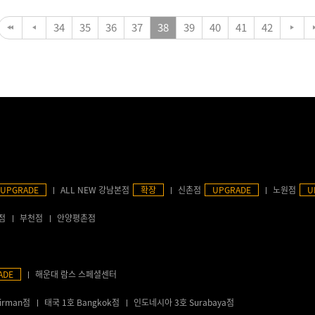
34
35
36
37
38
39
40
41
42
UPGRADE
ALL NEW 강남본점
확장
신촌점
UPGRADE
노원점
U
점
부천점
안양평촌점
ADE
해운대 람스 스페셜센터
irman점
태국 1호 Bangkok점
인도네시아 3호 Surabaya점