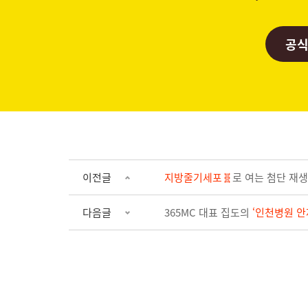
공식
이전글
지방줄기세포🧬
로 여는 첨단 재생
다음글
365MC 대표 집도의
‘인천병원 안