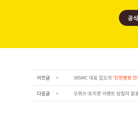
공식
이전글
365MC 대표 집도의
‘인천병원 안
다음글
오뭐쓰-토리퀸 이벤트 당첨자 발표