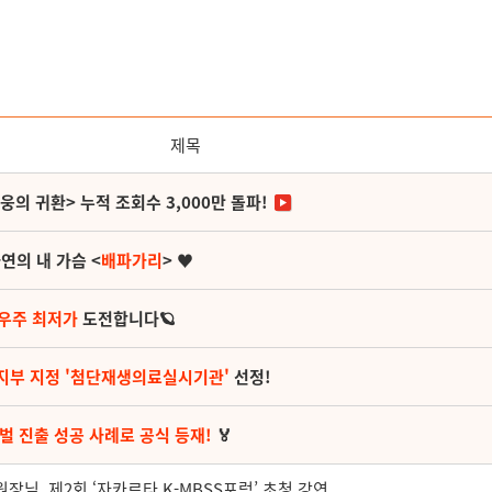
제목
영웅의 귀환> 누적 조회수 3,000만 돌파!
연의 내 가슴 <
배파가리
> ♥
 우주 최저가
도전합니다🪐
지부 지정 '첨단재생의료실시기관'
선정!
벌 진출 성공 사례로 공식 등재!
🏅
님, 제2회 ‘자카르타 K-MBSS포럼’ 초청 강연