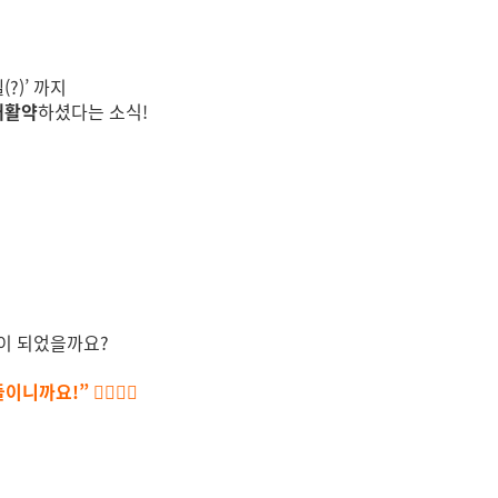
?)’ 까지
대활약
하셨다는 소식!
이 되었을까요?
!” 🦸‍♂️🦸‍♀️