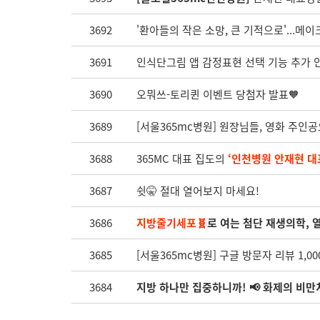
3692
'환아들의 작은 소망, 큰 기적으로'...
3691
인식단그림 앱 감정표현 선택 기능 추가 
3690
오뭐쓰-토리퀸 이벤트 당첨자 발표🧡
3689
[서울365mc병원] 원장님들, 영화 주인
3688
365MC 대표 집도의
‘인천병원 안재현 대
3687
쉿🤫 절대 열어보지 마세요!
3686
지방줄기세포🧬
로 여는 첨단 재생의학, 
3685
[서울365mc병원] 구글 방문자 리뷰 1,000
3684
지방 하나만 집중하니까! 📢 화제의 비