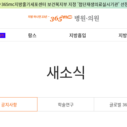
🎉365mc지방줄기세포센터 보건복지부 지정 '첨단재생의료실시기관' 선정
람스
지방흡입
지방
새소식
공지사항
학술연구
글로벌 36