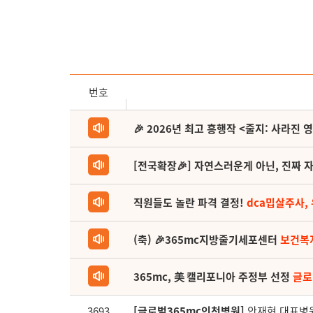
번호
🎉 2026년 최고 흥행작 <줄지: 사라진 
[전국확장🎉] 자연스러운게 아닌, 진짜 자
직원들도 놀란 파격 결정!
dca밉살주사,
(축) 🎉365mc지방줄기세포센터
보건복
365mc, 美 캘리포니아 주정부 선정
글로
3693
[글로벌365mc인천병원]
안재현 대표병원장