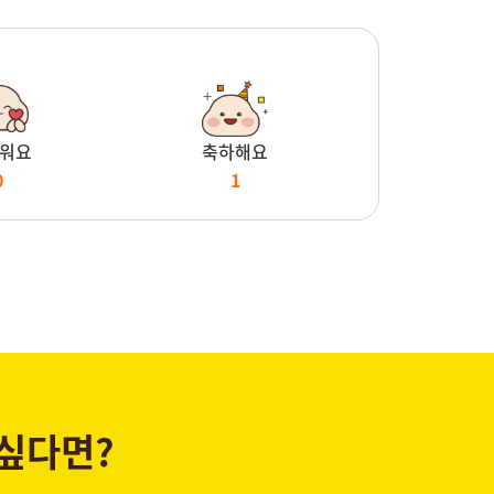
워요
축하해요
0
1
 싶다면?