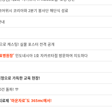
메이크어위시 코리아와 2분기 봉사단 해단식 성료
안내
공으로 캐스팅! 실물 포스터 전격 공개
표병원장’
인도네시아 1호 자카르타점 방문하여 지도하다
열정으로 가득한 교육 현장!
건 돌파! 🎊
만치료제
‘마운자로’도 365mc에서!