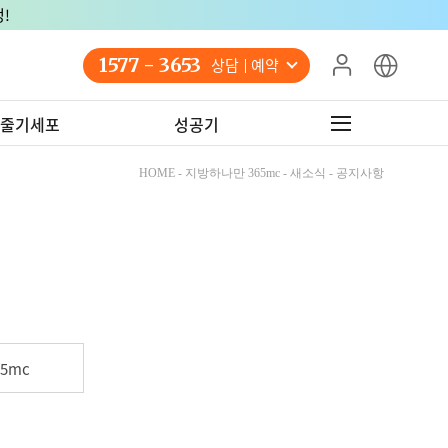
!
1577 - 3653
상담 예약
줄기세포
성공기
HOME - 지방하나만 365mc - 새소식 - 공지사항
5mc