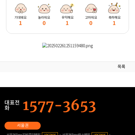
기대돼요
놀라워요
유익해요
고마워요
축하해요
1
0
1
0
1
목록
대표전
화