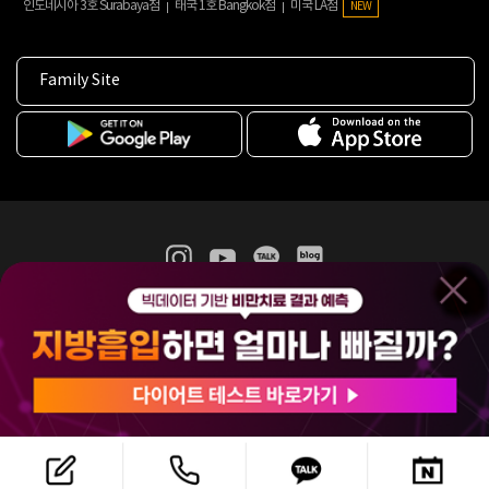
인도네시아 3호 Surabaya점
태국 1호 Bangkok점
미국 LA점
NEW
Family Site
365mc 병·의원 이용약관
홈페이지 이용약관
개인정보처리방침
비급여진료수가
증명서발급
인재채용
(주)365mcㅣ서울특별시 서초구 서초대로52길 7, 3~4층(서초동, 제일빌딩)
120-87-04354ㅣ김남철
COPYRIGHT(C) 2025 365mc. ALL RIGHTS RESERVED.