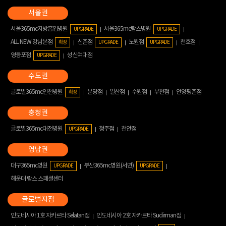
서울365mc지방흡입병원
서울365mc람스병원
UPGRADE
UPGRADE
ALL NEW 강남본점
신촌점
노원점
천호점
확장
UPGRADE
UPGRADE
영등포점
성신여대점
UPGRADE
글로벌365mc인천병원
분당점
일산점
수원점
부천점
안양평촌점
확장
글로벌365mc대전병원
청주점
천안점
UPGRADE
대구365mc병원
부산365mc병원(서면)
UPGRADE
UPGRADE
해운대 람스 스페셜센터
인도네시아 1호 자카르타 Selatan점
인도네시아 2호 자카르타 Sudirman점