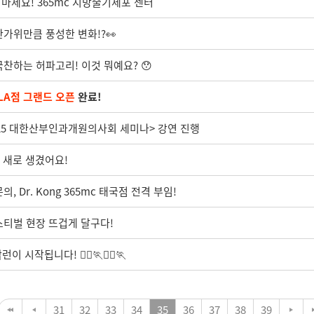
지 마세요! 365mc 지방줄기세포 센터
한가위만큼 풍성한 변화!?👀
찬하는 허파고리! 이것 뭐예요? 😯
 LA점 그랜드 오픈
완료!
2025 대한산부인과개원의사회 세미나> 강연 진행
이 새로 생겼어요!
 Dr. Kong 365mc 태국점 전격 부임!
스티벌 현장 뜨겁게 달구다!
 시작됩니다! 🏃‍♂️🏃🏃‍♂️🏃
31
32
33
34
35
36
37
38
39