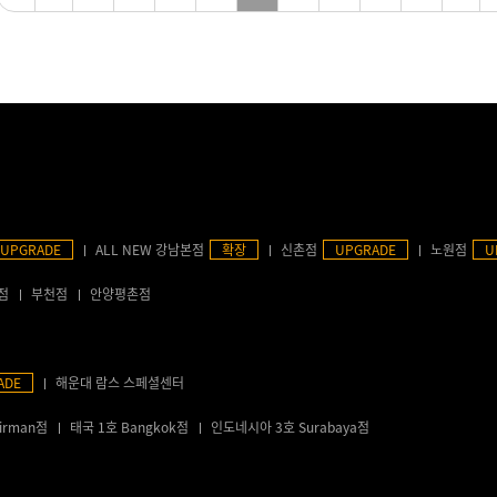
UPGRADE
ALL NEW 강남본점
확장
신촌점
UPGRADE
노원점
U
점
부천점
안양평촌점
ADE
해운대 람스 스페셜센터
irman점
태국 1호 Bangkok점
인도네시아 3호 Surabaya점