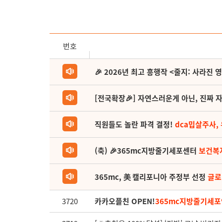
번호
🎉 2026년 최고 흥행작 <줄지: 사라진 
[전국확장🎉] 자연스러운게 아닌, 진짜 자
직원들도 놀란 파격 결정!
dca밉살주사,
(축) 🎉365mc지방줄기세포센터
보건복
365mc, 美 캘리포니아 주정부 선정
글로
3720
카카오플친 OPEN!
365mc지방줄기세포