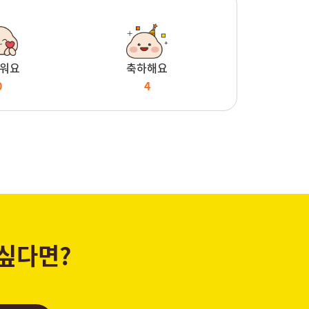
워요
축하해요
0
4
 싶다면?