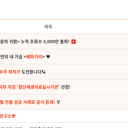
제목
영웅의 귀환> 누적 조회수 3,000만 돌파!
연의 내 가슴 <
배파가리
> ♥
 우주 최저가
도전합니다🪐
지부 지정 '첨단재생의료실시기관'
선정!
벌 진출 성공 사례로 공식 등재!
🏅
연구소🎊