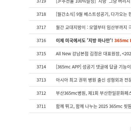
3719
[🎉추천율 100%달성] ‘지방’ 그냥 버리
3718
[월간소식] 9월 베스트성공기, 다가오는 
3717
월간 교대지방이 : 모델부터 임산부까지 극
3716
이제 미국에서도 '지방 하나만'!
365mc
3715
All New 강남본점 김정은 대표원장, <
3714
[365mc APP] 성공기 댓글에 답글 기능
3713
아시아 최고 권위 병원 출신 성형외과 전문의,
3712
부산365mc병원, 제1회 부산한일문화페
3711
함께 뛰고, 함께 나누는 2025 365mc 핏땀런이