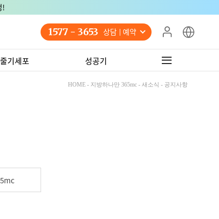
!
1577 - 3653
상담 예약
줄기세포
성공기
HOME - 지방하나만 365mc - 새소식 - 공지사항
5mc