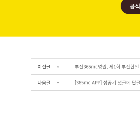
공식
이전글
부산365mc병원, 제1회 부산한
다음글
[365mc APP] 성공기 댓글에 