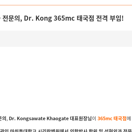
문의, Dr. Kong 365mc 태국점 전격 부임!
문의
,
Dr. Kongsawate Khaogate 대표원장님
이
365mc 태국점
에
기관인 마히돌대학교 시리랏병원에서 의학박사 학위 및 성형외과 전문