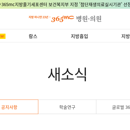
🎉365mc지방줄기세포센터 보건복지부 지정 '첨단재생의료실시기관' 선정
람스
지방흡입
지방
새소식
공지사항
학술연구
글로벌 36