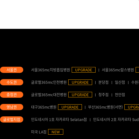
서울365mc지방흡입병원
UPGRADE
서울365mc람스병원
글로벌365mc인천병원
UPGRADE
분당점
일산점
수원
글로벌365mc대전병원
UPGRADE
청주점
천안점
대구365mc병원
UPGRADE
부산365mc병원(서면)
UPGR
인도네시아 1호 자카르타 Selatan점
인도네시아 2호 자카르타 Sud
미국 LA점
NEW