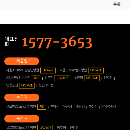
목록
대표전
화
서울365mc지방흡입병원
서울365mc람스병원
UPGRADE
UPGRADE
ALL NEW 강남본점
신촌점
노원점
천호점
확장
UPGRADE
UPGRADE
영등포점
성신여대점
UPGRADE
글로벌365mc인천병원
분당점
일산점
수원점
부천점
안양평촌점
확장
글로벌365mc대전병원
청주점
천안점
UPGRADE