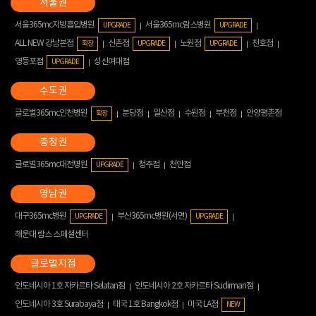
서울365mc지방흡입병원
서울365mc람스병원
UPGRADE
UPGRADE
ALL NEW 강남본점
신촌점
노원점
천호점
확장
UPGRADE
UPGRADE
영등포점
성신여대점
UPGRADE
글로벌365mc인천병원
분당점
일산점
수원점
부천점
안양평촌점
확장
글로벌365mc대전병원
청주점
천안점
UPGRADE
대구365mc병원
부산365mc병원(서면)
UPGRADE
UPGRADE
해운대 람스 스페셜센터
인도네시아 1호 자카르타 Selatan점
인도네시아 2호 자카르타 Sudirman점
인도네시아 3호 Surabaya점
태국 1호 Bangkok점
미국 LA점
NEW