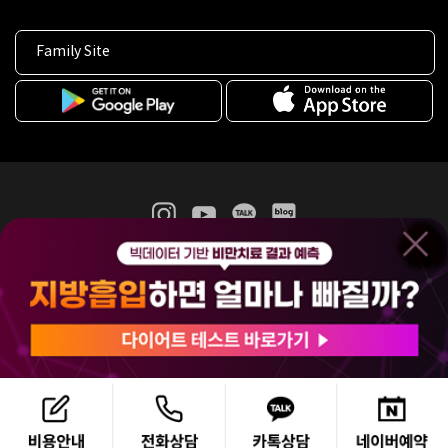
Family Site
365mc 병·의원 이용약관
홈페이지 이용약관
개인정보처리방침
비급여진료수가
증명서발급
인재채용
(주)365mcㅣ서울특별시 서초구 서초대로52길 7, 3~4층(서초동, 제일빌딩)
120-87-04354ㅣ김남철
COPYRIGHT(C) 2025 365mc. ALL RIGHTS RESERVED.