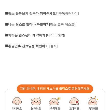
⬛람스 유튜브의 친구가 되어주세요
!
[
구독하러가기
]
⬛
나는 람스로 얼마나 빠질까
?
[람스 효과 테스트]
⬛가까운 람스센터 예약하기
[네이버 예약]
⬛황금연휴 진료일정 확인하기
[클릭]
지방 하나만, 우리의 새소식을 클릭으로 응원해주세요.
기대돼요
놀라워요
유익해요
고마워요
축하해요