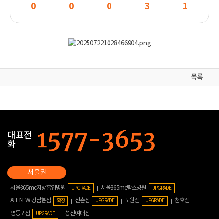
0
0
0
3
1
목록
대표전
화
서울365mc지방흡입병원
서울365mc람스병원
UPGRADE
UPGRADE
ALL NEW 강남본점
신촌점
노원점
천호점
확장
UPGRADE
UPGRADE
영등포점
성신여대점
UPGRADE