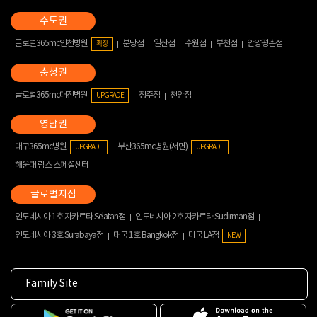
글로벌365mc인천병원
분당점
일산점
수원점
부천점
안양평촌점
확장
글로벌365mc대전병원
청주점
천안점
UPGRADE
대구365mc병원
부산365mc병원(서면)
UPGRADE
UPGRADE
해운대 람스 스페셜센터
인도네시아 1호 자카르타 Selatan점
인도네시아 2호 자카르타 Sudirman점
인도네시아 3호 Surabaya점
태국 1호 Bangkok점
미국 LA점
NEW
Family Site