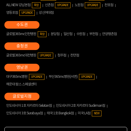
ALL NEW 강남본점
신촌점
노원점
천호점
확장
UPGRADE
UPGRADE
영등포점
성신여대점
UPGRADE
글로벌365mc인천병원
분당점
일산점
수원점
부천점
안양평촌점
확장
글로벌365mc대전병원
청주점
천안점
UPGRADE
대구365mc병원
부산365mc병원(서면)
UPGRADE
UPGRADE
해운대 람스 스페셜센터
인도네시아 1호 자카르타 Selatan점
인도네시아 2호 자카르타 Sudirman점
인도네시아 3호 Surabaya점
태국 1호 Bangkok점
미국 LA점
NEW