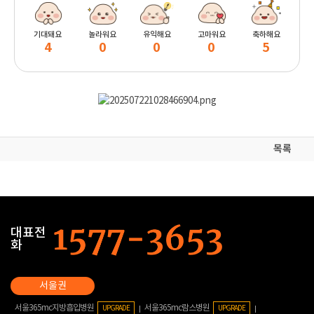
기대돼요
놀라워요
유익해요
고마워요
축하해요
4
0
0
0
5
목록
대표전
화
서울365mc지방흡입병원
서울365mc람스병원
UPGRADE
UPGRADE