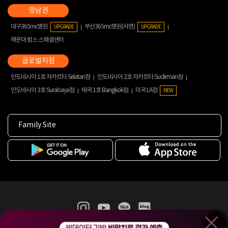
대구365mc병원
부산365mc병원(서면)
UPGRADE
UPGRADE
해운대 람스 스페셜센터
인도네시아 1호 자카르타 Selatan점
인도네시아 2호 자카르타 Sudirman점
인도네시아 3호 Surabaya점
태국 1호 Bangkok점
미국 LA점
NEW
Family Site
365mc 병·의원 이용약관
홈페이지 이용약관