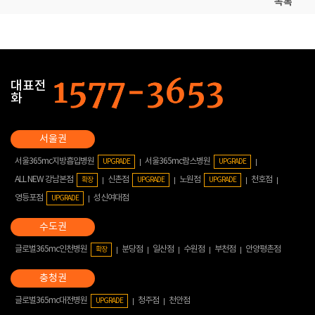
목록
대표전
화
서울365mc지방흡입병원
서울365mc람스병원
UPGRADE
UPGRADE
ALL NEW 강남본점
신촌점
노원점
천호점
확장
UPGRADE
UPGRADE
영등포점
성신여대점
UPGRADE
글로벌365mc인천병원
분당점
일산점
수원점
부천점
안양평촌점
확장
글로벌365mc대전병원
청주점
천안점
UPGRADE