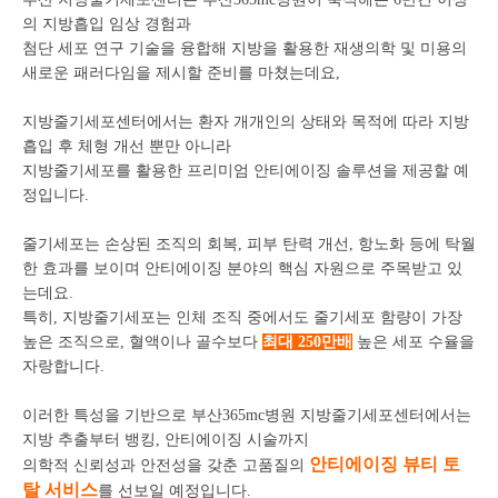
의 지방흡입 임상 경험과
첨단 세포 연구 기술을 융합해 지방을 활용한 재생의학 및 미용의
새로운 패러다임을 제시할 준비를 마쳤는데요,
지방줄기세포센터에서는 환자 개개인의 상태와 목적에 따라 지방
흡입 후 체형 개선 뿐만 아니라
지방줄기세포를 활용한 프리미엄 안티에이징 솔루션을 제공할 예
정입니다.
줄기세포는 손상된 조직의 회복, 피부 탄력 개선, 항노화 등에 탁월
한 효과를 보이며
안티에이징 분야의 핵심 자원으로 주목받고 있
는데요.
특히,
지방줄기세포는 인체 조직 중에서도 줄기세포 함량이 가장
높은 조직으로,
혈액이나 골수보다
최대 250만배
높은 세포 수율을
자랑합니다.
이러한 특성을 기반으로 부산365mc병원 지방줄기세포센터에서는
지방 추출부터 뱅킹, 안티에이징 시술까지
안티에이징 뷰티 토
의학적 신뢰성과 안전성을 갖춘 고품질의
탈 서비스
를 선보일 예정입니다.