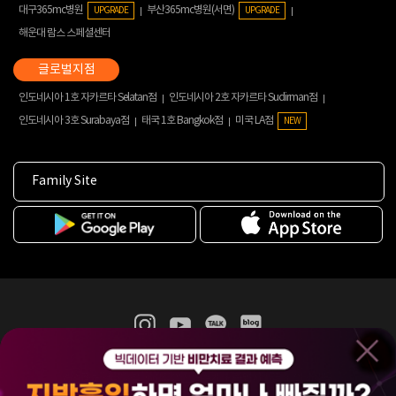
대구365mc병원
부산365mc병원(서면)
UPGRADE
UPGRADE
해운대 람스 스페셜센터
인도네시아 1호 자카르타 Selatan점
인도네시아 2호 자카르타 Sudirman점
인도네시아 3호 Surabaya점
태국 1호 Bangkok점
미국 LA점
NEW
Family Site
365mc 병·의원 이용약관
홈페이지 이용약관
개인정보처리방침
비급여진료수가
증명서발급
인재채용