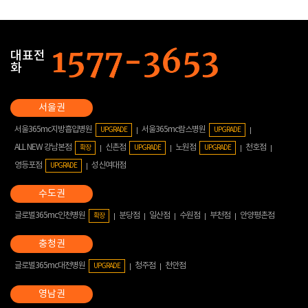
대표전
화
서울365mc지방흡입병원
서울365mc람스병원
UPGRADE
UPGRADE
ALL NEW 강남본점
신촌점
노원점
천호점
확장
UPGRADE
UPGRADE
영등포점
성신여대점
UPGRADE
글로벌365mc인천병원
분당점
일산점
수원점
부천점
안양평촌점
확장
글로벌365mc대전병원
청주점
천안점
UPGRADE