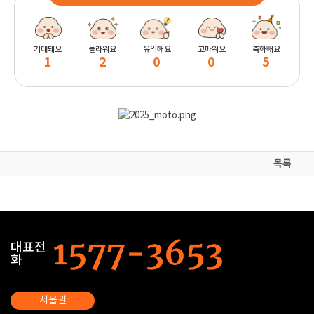
기대돼요
놀라워요
유익해요
고마워요
축하해요
1
2
0
0
5
목록
대표전
화