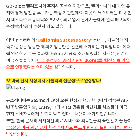
GO-Biz는 캘리포니아 주지사 직속의 기관
으로,
캘리포니아 내 기업 유
치와 경제 발전을 주도하는 핵심 기관
인데요. 이곳의 뉴스레터는 미국 현
지 비즈니스 커뮤니티와 투자자, 의료 업계 관계자들에게 널리 배포되어
주정부의 '공식 추천서'
와도 같습니다.
‘California Success Story’
이번 뉴스레터의
코너는, 기술력과 지
속 가능성을 입증한 해외 기업들만을 선별해 소개하는 자리입니다. 이처
럼 엄격한 기준을 통과해 365mc가 공식 소개되었다는 사실은, 단순한
미국 주정부의 공식 기관이 365mc를 혁신 의료 기업
미국 진출을 넘어
으로 인정했다는 의미 있는 성과
입니다.
💡 미국 현지 시장에서 기술력과 전문성으로 인정받다!
365mc의 LA점 오픈 현장
AI 기
뉴스레터에는
과 함께 한국에서 검증된
반 지방흡입 기술, LAMS,
1:1 맞춤형 비만치료 시스템
그리고
이 미국
현지 소비자들에게 신뢰를 얻고 있다는 내용이 소개되었습니다.
또한, 한국 본사의 체계적인 의료 서비스와 의료진들의 숙련된 기술 등이
"복잡한 미국 의료 규제 환경 속에서도 빠르게 안착한 모범 사례"로 평가
받
았습니다.