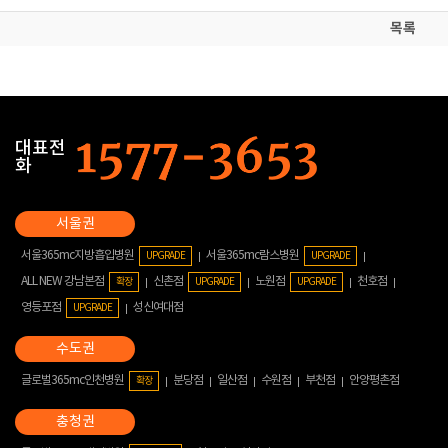
목록
대표전
화
서울365mc지방흡입병원
서울365mc람스병원
UPGRADE
UPGRADE
ALL NEW 강남본점
신촌점
노원점
천호점
확장
UPGRADE
UPGRADE
영등포점
성신여대점
UPGRADE
글로벌365mc인천병원
분당점
일산점
수원점
부천점
안양평촌점
확장