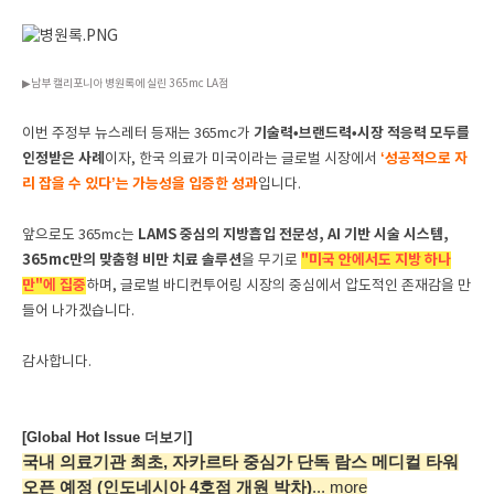
▶남부 캘리포니아 병원록에 실린 365mc LA점
기술력•브랜드력•시장 적응력 모두를
이번 주정부 뉴스레터 등재는 365mc가
인정받은 사례
‘성공적으로 자
이자, 한국 의료가 미국이라는 글로벌 시장에서
리 잡을 수 있다’는 가능성을 입증한 성과
입니다.
LAMS 중심의 지방흡입 전문성, AI 기반 시술 시스템,
앞으로도 365mc는
365mc만의 맞춤형 비만 치료 솔루션
"미국 안에서도 지방 하나
을 무기로
만"에 집중
하며, 글로벌 바디컨투어링 시장의 중심에서 압도적인 존재감을 만
들어 나가겠습니다.
감사합니다.
[Global Hot Issue 더보기]
국내 의료기관 최초, 자카르타 중심가
단독 람스 메디컬 타워
오픈 예정
(인도네시아 4호점 개원 박차)
... more