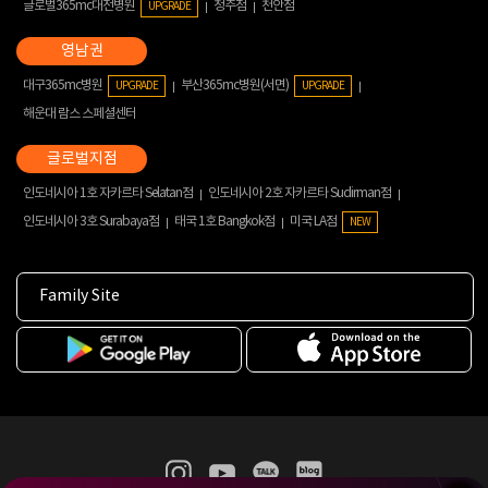
글로벌365mc대전병원
청주점
천안점
UPGRADE
대구365mc병원
부산365mc병원(서면)
UPGRADE
UPGRADE
해운대 람스 스페셜센터
인도네시아 1호 자카르타 Selatan점
인도네시아 2호 자카르타 Sudirman점
인도네시아 3호 Surabaya점
태국 1호 Bangkok점
미국 LA점
NEW
Family Site