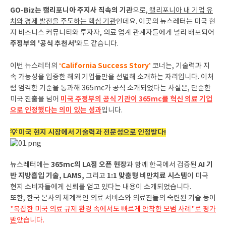
GO-Biz는 캘리포니아 주지사 직속의 기관
으로,
캘리포니아 내 기업 유
치와 경제 발전을 주도하는 핵심 기관
인데요. 이곳의 뉴스레터는 미국 현
지 비즈니스 커뮤니티와 투자자, 의료 업계 관계자들에게 널리 배포되어
주정부의 '공식 추천서'
와도 같습니다.
‘California Success Story’
이번 뉴스레터의
코너는, 기술력과 지
속 가능성을 입증한 해외 기업들만을 선별해 소개하는 자리입니다. 이처
럼 엄격한 기준을 통과해 365mc가 공식 소개되었다는 사실은, 단순한
미국 주정부의 공식 기관이 365mc를 혁신 의료 기업
미국 진출을 넘어
으로 인정했다는 의미 있는 성과
입니다.
💡 미국 현지 시장에서 기술력과 전문성으로 인정받다!
365mc의 LA점 오픈 현장
AI 기
뉴스레터에는
과 함께 한국에서 검증된
반 지방흡입 기술, LAMS,
1:1 맞춤형 비만치료 시스템
그리고
이 미국
현지 소비자들에게 신뢰를 얻고 있다는 내용이 소개되었습니다.
또한, 한국 본사의 체계적인 의료 서비스와 의료진들의 숙련된 기술 등이
"복잡한 미국 의료 규제 환경 속에서도 빠르게 안착한 모범 사례"로 평가
받
았습니다.