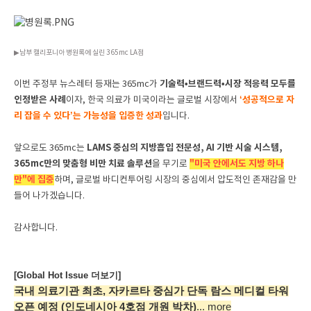
▶남부 캘리포니아 병원록에 실린 365mc LA점
기술력•브랜드력•시장 적응력 모두를
이번 주정부 뉴스레터 등재는 365mc가
인정받은 사례
‘성공적으로 자
이자, 한국 의료가 미국이라는 글로벌 시장에서
리 잡을 수 있다’는 가능성을 입증한 성과
입니다.
LAMS 중심의 지방흡입 전문성, AI 기반 시술 시스템,
앞으로도 365mc는
365mc만의 맞춤형 비만 치료 솔루션
"미국 안에서도 지방 하나
을 무기로
만"에 집중
하며, 글로벌 바디컨투어링 시장의 중심에서 압도적인 존재감을 만
들어 나가겠습니다.
감사합니다.
[Global Hot Issue 더보기]
국내 의료기관 최초, 자카르타 중심가
단독 람스 메디컬 타워
오픈 예정
(인도네시아 4호점 개원 박차)
... more