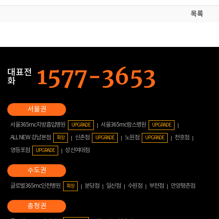
목록
대표전
화
서울365mc지방흡입병원
서울365mc람스병원
UPGRADE
UPGRADE
ALL NEW 강남본점
신촌점
노원점
천호점
확장
UPGRADE
UPGRADE
영등포점
성신여대점
UPGRADE
글로벌365mc인천병원
분당점
일산점
수원점
부천점
안양평촌점
확장