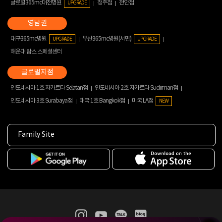
글로벌365mc대전병원
청주점
천안점
UPGRADE
대구365mc병원
부산365mc병원(서면)
UPGRADE
UPGRADE
해운대 람스 스페셜센터
인도네시아 1호 자카르타 Selatan점
인도네시아 2호 자카르타 Sudirman점
인도네시아 3호 Surabaya점
태국 1호 Bangkok점
미국 LA점
NEW
Family Site