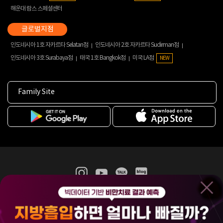
해운대 람스 스페셜센터
인도네시아 1호 자카르타 Selatan점
인도네시아 2호 자카르타 Sudirman점
인도네시아 3호 Surabaya점
태국 1호 Bangkok점
미국 LA점
NEW
Family Site
365mc 병·의원 이용약관
홈페이지 이용약관
개인정보처리방침
비급여진료수가
증명서발급
인재채용