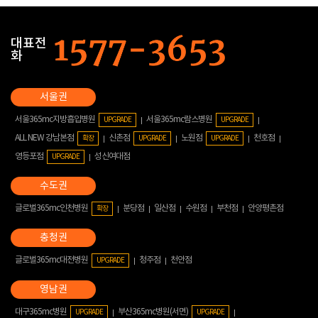
대표전
화
서울365mc지방흡입병원
서울365mc람스병원
UPGRADE
UPGRADE
ALL NEW 강남본점
신촌점
노원점
천호점
확장
UPGRADE
UPGRADE
영등포점
성신여대점
UPGRADE
글로벌365mc인천병원
분당점
일산점
수원점
부천점
안양평촌점
확장
글로벌365mc대전병원
청주점
천안점
UPGRADE
대구365mc병원
부산365mc병원(서면)
UPGRADE
UPGRADE