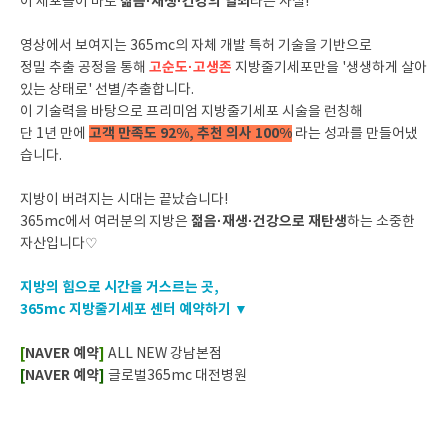
젊음·재생·건강의 열쇠
이 세포들이 바로
라는 사실!
영상에서 보여지는 365mc의 자체 개발 특허 기술을 기반으로
고순도·고생존
정밀 추출 공정을 통해
지방줄기세포만을 '생생하게 살아
있는 상태로' 선별/추출합니다.
이 기술력을 바탕으로 프리미엄 지방줄기세포 시술을 런칭해
고객 만족도 92%, 추천 의사 100%
단 1년 만에
라는 성과를 만들어냈
습니다.
지방이 버려지는 시대는 끝났습니다!
젊음·재생·건강으로 재탄생
365mc에서 여러분의 지방은
하는 소중한
자산입니다♡
지방의 힘으로 시간을 거스르는 곳,
365mc 지방줄기세포 센터 예약하기 ▼
[
NAVER 예약
]
ALL NEW 강남본점
[
NAVER 예약
]
글로벌365mc 대전병원