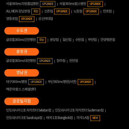
서울365mc지방흡입병원
서울365mc람스병원
UPGRADE
UPGRADE
ALL NEW 강남본점
신촌점
노원점
천호점
확장
UPGRADE
UPGRADE
영등포점
성신여대점
UPGRADE
글로벌365mc인천병원
분당점
일산점
수원점
부천점
안양평촌점
확장
글로벌365mc대전병원
청주점
천안점
UPGRADE
대구365mc병원
부산365mc병원(서면)
UPGRADE
UPGRADE
해운대 람스 스페셜센터
인도네시아 1호 자카르타 Selatan점
인도네시아 2호 자카르타 Sudirman점
인도네시아 3호 Surabaya점
태국 1호 Bangkok점
미국 LA점
NEW