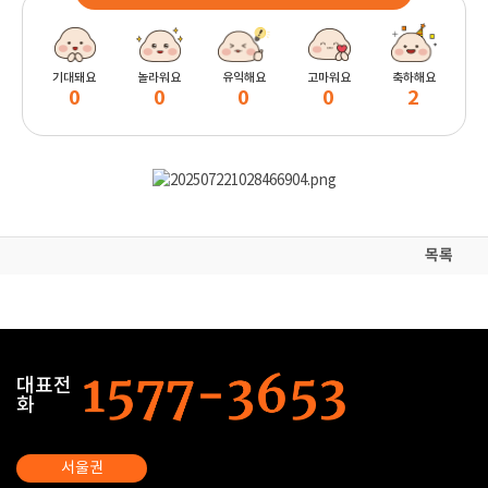
기대돼요
놀라워요
유익해요
고마워요
축하해요
0
0
0
0
2
목록
대표전
화