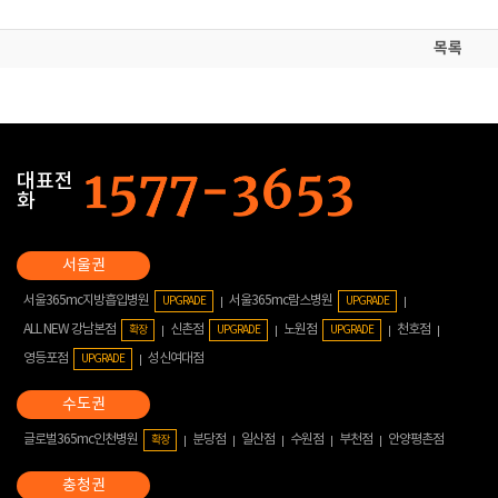
목록
대표전
화
서울365mc지방흡입병원
서울365mc람스병원
UPGRADE
UPGRADE
ALL NEW 강남본점
신촌점
노원점
천호점
확장
UPGRADE
UPGRADE
영등포점
성신여대점
UPGRADE
글로벌365mc인천병원
분당점
일산점
수원점
부천점
안양평촌점
확장