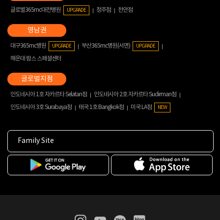
글로벌365mc대전병원
청주점
천안점
UPGRADE
대구365mc병원
부산365mc병원(서면)
UPGRADE
UPGRADE
해운대 람스 스페셜센터
인도네시아 1호 자카르타 Selatan점
인도네시아 2호 자카르타 Sudirman점
인도네시아 3호 Surabaya점
태국 1호 Bangkok점
미국 LA점
NEW
Family Site