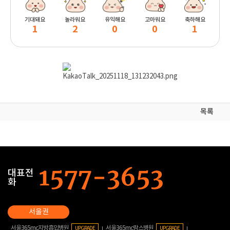
기대돼요
놀라워요
유익해요
고마워요
축하해요
1
2
0
0
1
목록
대표전
화
서울365mc지방흡입병원
서울365mc람스병원
UPGRADE
UPGRADE