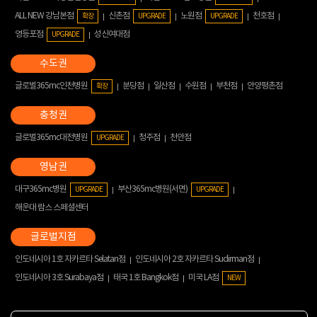
ALL NEW 강남본점
신촌점
노원점
천호점
확장
UPGRADE
UPGRADE
영등포점
성신여대점
UPGRADE
글로벌365mc인천병원
분당점
일산점
수원점
부천점
안양평촌점
확장
글로벌365mc대전병원
청주점
천안점
UPGRADE
대구365mc병원
부산365mc병원(서면)
UPGRADE
UPGRADE
해운대 람스 스페셜센터
인도네시아 1호 자카르타 Selatan점
인도네시아 2호 자카르타 Sudirman점
인도네시아 3호 Surabaya점
태국 1호 Bangkok점
미국 LA점
NEW